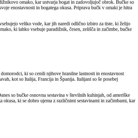
radižnikovo omako, kar ustvarja bogat in zadovoljujoč obrok. Bučke so
 svoje enostavnosti in bogatega okusa. Priprava bučk v omaki je hitra
ebujejo veliko vode, kar jih naredi odlično izbiro za tiste, ki želijo
mako, ki lahko vsebuje paradižnik, česen, zelišča in začimbe, bučke
 domorodci, ki so cenili njihove hranilne lastnosti in enostavnost
h, kot so Italija, Francija in Španija. Italijani so še posebej
. Danes so bučke osnovna sestavina v številnih kuhinjah, od ameriške
ga okusa, ki se dobro ujema z različnimi sestavinami in začimbami, kar