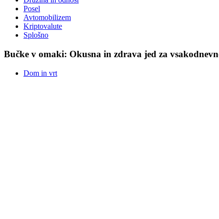
Posel
Avtomobilizem
Kriptovalute
Splošno
Bučke v omaki: Okusna in zdrava jed za vsakodnevn
Dom in vrt