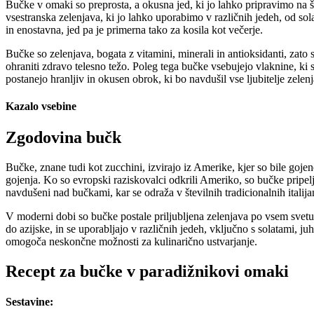
Bučke v omaki so preprosta, a okusna jed, ki jo lahko pripravimo na 
vsestranska zelenjava, ki jo lahko uporabimo v različnih jedeh, od sol
in enostavna, jed pa je primerna tako za kosila kot večerje.
Bučke so zelenjava, bogata z vitamini, minerali in antioksidanti, zato 
ohraniti zdravo telesno težo. Poleg tega bučke vsebujejo vlaknine, k
postanejo hranljiv in okusen obrok, ki bo navdušil vse ljubitelje zelen
Kazalo vsebine
Zgodovina bučk
Bučke, znane tudi kot zucchini, izvirajo iz Amerike, kjer so bile gojen
gojenja. Ko so evropski raziskovalci odkrili Ameriko, so bučke pripeljal
navdušeni nad bučkami, kar se odraža v številnih tradicionalnih italija
V moderni dobi so bučke postale priljubljena zelenjava po vsem svetu 
do azijske, in se uporabljajo v različnih jedeh, vključno s solatami,
omogoča neskončne možnosti za kulinarično ustvarjanje.
Recept za bučke v paradižnikovi omaki
Sestavine: