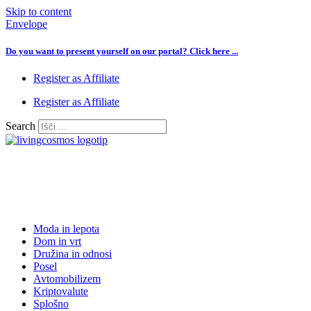
Skip to content
Envelope
Do you want to present yourself on our portal? Click here ...
Register as Affiliate
Register as Affiliate
Search
Moda in lepota
Dom in vrt
Družina in odnosi
Posel
Avtomobilizem
Kriptovalute
Splošno