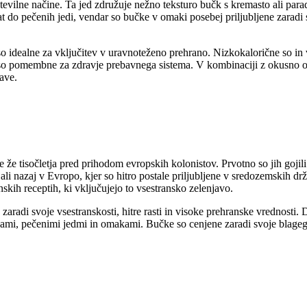
številne načine. Ta jed združuje nežno teksturo bučk s kremasto ali pa
at do pečenih jedi, vendar so bučke v omaki posebej priljubljene zaradi
so idealne za vključitev v uravnoteženo prehrano. Nizkokalorične so in vs
i so pomembne za zdravje prebavnega sistema. V kombinaciji z okusno o
jave.
e že tisočletja pred prihodom evropskih kolonistov. Prvotno so jih gojili
i nazaj v Evropo, kjer so hitro postale priljubljene v sredozemskih država
nskih receptih, ki vključujejo to vsestransko zelenjavo.
zaradi svoje vsestranskosti, hitre rasti in visoke prehranske vrednosti
 juhami, pečenimi jedmi in omakami. Bučke so cenjene zaradi svoje blage