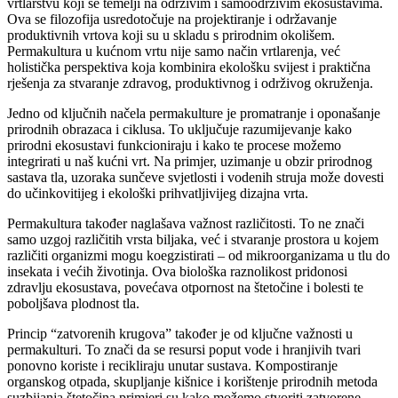
vrtlarstvu koji se temelji na održivim i samoodrživim ekosustavima.
Ova se filozofija usredotočuje na projektiranje i održavanje
produktivnih vrtova koji su u skladu s prirodnim okolišem.
Permakultura u kućnom vrtu nije samo način vrtlarenja, već
holistička perspektiva koja kombinira ekološku svijest i praktična
rješenja za stvaranje zdravog, produktivnog i održivog okruženja.
Jedno od ključnih načela permakulture je promatranje i oponašanje
prirodnih obrazaca i ciklusa. To uključuje razumijevanje kako
prirodni ekosustavi funkcioniraju i kako te procese možemo
integrirati u naš kućni vrt. Na primjer, uzimanje u obzir prirodnog
sastava tla, uzoraka sunčeve svjetlosti i vodenih struja može dovesti
do učinkovitijeg i ekološki prihvatljivijeg dizajna vrta.
Permakultura također naglašava važnost različitosti. To ne znači
samo uzgoj različitih vrsta biljaka, već i stvaranje prostora u kojem
različiti organizmi mogu koegzistirati – od mikroorganizama u tlu do
insekata i većih životinja. Ova biološka raznolikost pridonosi
zdravlju ekosustava, povećava otpornost na štetočine i bolesti te
poboljšava plodnost tla.
Princip “zatvorenih krugova” također je od ključne važnosti u
permakulturi. To znači da se resursi poput vode i hranjivih tvari
ponovno koriste i recikliraju unutar sustava. Kompostiranje
organskog otpada, skupljanje kišnice i korištenje prirodnih metoda
suzbijanja štetočina primjeri su kako možemo stvoriti zatvorene