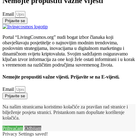
Nemojte propustiti važne vijesti
Email
Prijavite se
Portal “LivingCosmos.org” nudi bogat izbor članaka koji
obavještavaju posjetitelje o najnovijim modnim trendovima,
poslovnim strategijama, inovacijama u digitalnom marketingu i
dinamičnom svijetu kriptovaluta. Svojim sadržajem osiguravamo
ključan izvor informacija za one koji žele ostati informirani i u korak
s vremenom na različitim područjima suvremenog života.
Nemojte propustiti važne vijesti. Prijavite se na E-vijesti.
Email
Prijavite se
Na našim stranicama koristimo kolačiće za pravilan rad stranice i
bilježenje posjeta stranici. Pristankom nam dopuštate korištenje
kolačića.
Prihvaćam
Odbijam
Privacy Settings saved!