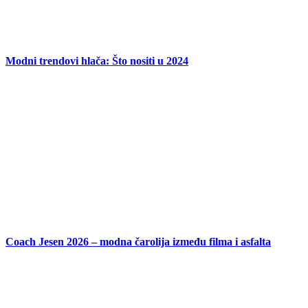
Modni trendovi hlača: Što nositi u 2024
Coach Jesen 2026 – modna čarolija između filma i asfalta