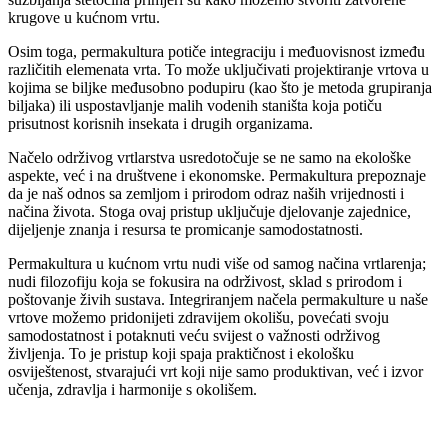
krugove u kućnom vrtu.
Osim toga, permakultura potiče integraciju i međuovisnost između
različitih elemenata vrta. To može uključivati ​​projektiranje vrtova u
kojima se biljke međusobno podupiru (kao što je metoda grupiranja
biljaka) ili uspostavljanje malih vodenih staništa koja potiču
prisutnost korisnih insekata i drugih organizama.
Načelo održivog vrtlarstva usredotočuje se ne samo na ekološke
aspekte, već i na društvene i ekonomske. Permakultura prepoznaje
da je naš odnos sa zemljom i prirodom odraz naših vrijednosti i
načina života. Stoga ovaj pristup uključuje djelovanje zajednice,
dijeljenje znanja i resursa te promicanje samodostatnosti.
Permakultura u kućnom vrtu nudi više od samog načina vrtlarenja;
nudi filozofiju koja se fokusira na održivost, sklad s prirodom i
poštovanje živih sustava. Integriranjem načela permakulture u naše
vrtove možemo pridonijeti zdravijem okolišu, povećati svoju
samodostatnost i potaknuti veću svijest o važnosti održivog
življenja. To je pristup koji spaja praktičnost i ekološku
osviještenost, stvarajući vrt koji nije samo produktivan, već i izvor
učenja, zdravlja i harmonije s okolišem.