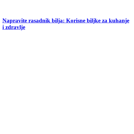
Napravite rasadnik bilja: Korisne biljke za kuhanje
i zdravlje