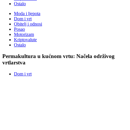
Ostalo
Moda i ljepota
Dom i vrt
Obitelj i odnosi
Posao
Motorizam
Kriptovalute
Ostalo
Permakultura u kućnom vrtu: Načela održivog
vrtlarstva
Dom i vrt