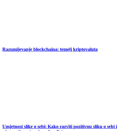
Razumijevanje blockchaina: temelj kriptovaluta
Umjetnost slike o sebi: Kako razviti pozitivnu sliku o sebi i