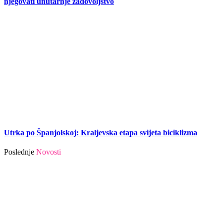
njegovati unutarnje zadovoljstvo
Utrka po Španjolskoj: Kraljevska etapa svijeta biciklizma
Poslednje
Novosti