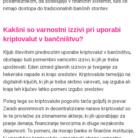
posameznikom, da sodelujejo v finančnih sistemih, tudi če
nimajo dostopa do tradicionalnih bančnih storitev.
Kakšni so varnostni izzivi pri uporabi
kriptovalut v bančništvu?
Kljub številnim prednostim uporabe kriptovalut v bančništvu,
obstajajo tudi pomembni varnostni izzivi, ki jih je treba
upoštevati. Eden izmed glavnih izzivov je tveganje za
hekerske napade in krajo sredstev. Kriptovalute temeljijo na
digitalnih ključih, ki jih je treba skrbno varovati, saj izguba ali
kraja teh ključev lahko pomeni izgubo sredstev.
Poleg tega so kriptovalute pogosto tarča goljufij in prevar.
Zaradi anonimnosti in decentralizirane narave kriptovalut so
le-te privlačne za zlonamerne akterje, ki jih uporabljajo za
pranje denarja, financiranje terorizma in druge nezakonite
dejavnosti. To pomeni, da morajo banke in finančne institucije,