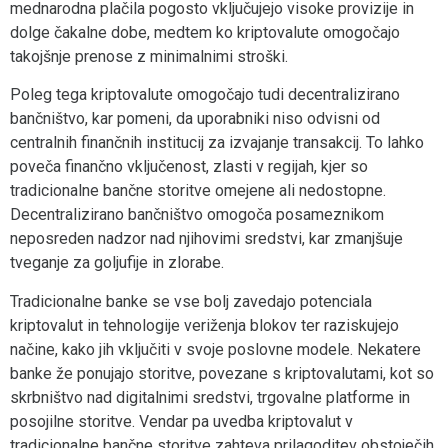
mednarodna plačila pogosto vključujejo visoke provizije in
dolge čakalne dobe, medtem ko kriptovalute omogočajo
takojšnje prenose z minimalnimi stroški.
Poleg tega kriptovalute omogočajo tudi decentralizirano
bančništvo, kar pomeni, da uporabniki niso odvisni od
centralnih finančnih institucij za izvajanje transakcij. To lahko
poveča finančno vključenost, zlasti v regijah, kjer so
tradicionalne bančne storitve omejene ali nedostopne.
Decentralizirano bančništvo omogoča posameznikom
neposreden nadzor nad njihovimi sredstvi, kar zmanjšuje
tveganje za goljufije in zlorabe.
Tradicionalne banke se vse bolj zavedajo potenciala
kriptovalut in tehnologije veriženja blokov ter raziskujejo
načine, kako jih vključiti v svoje poslovne modele. Nekatere
banke že ponujajo storitve, povezane s kriptovalutami, kot so
skrbništvo nad digitalnimi sredstvi, trgovalne platforme in
posojilne storitve. Vendar pa uvedba kriptovalut v
tradicionalne bančne storitve zahteva prilagoditev obstoječih