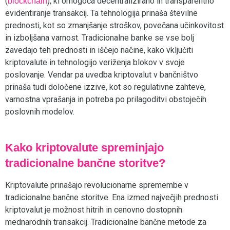
(
), ki omogoča decentralizirano in transparentno
blockchain
evidentiranje transakcij. Ta tehnologija prinaša številne
prednosti, kot so zmanjšanje stroškov, povečana učinkovitost
in izboljšana varnost. Tradicionalne banke se vse bolj
zavedajo teh prednosti in iščejo načine, kako vključiti
kriptovalute in tehnologijo veriženja blokov v svoje
poslovanje. Vendar pa uvedba kriptovalut v bančništvo
prinaša tudi določene izzive, kot so regulativne zahteve,
varnostna vprašanja in potreba po prilagoditvi obstoječih
poslovnih modelov.
Kako kriptovalute spreminjajo
tradicionalne bančne storitve?
Kriptovalute prinašajo revolucionarne spremembe v
tradicionalne bančne storitve. Ena izmed največjih prednosti
kriptovalut je možnost hitrih in cenovno dostopnih
mednarodnih transakcij. Tradicionalne bančne metode za