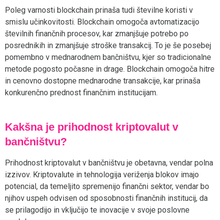
Poleg varnosti blockchain prinaša tudi številne koristi v
smislu učinkovitosti. Blockchain omogoča avtomatizacijo
številnih finančnih procesov, kar zmanjšuje potrebo po
posrednikih in zmanjšuje stroške transakcij. To je še posebej
pomembno v mednarodnem bančništvu, kjer so tradicionalne
metode pogosto počasne in drage. Blockchain omogoča hitre
in cenovno dostopne mednarodne transakcije, kar prinaša
konkurenčno prednost finančnim institucijam.
Kakšna je prihodnost kriptovalut v
bančništvu?
Prihodnost kriptovalut v bančništvu je obetavna, vendar polna
izzivov. Kriptovalute in tehnologija veriženja blokov imajo
potencial, da temeljito spremenijo finančni sektor, vendar bo
njihov uspeh odvisen od sposobnosti finančnih institucij, da
se prilagodijo in vključijo te inovacije v svoje poslovne