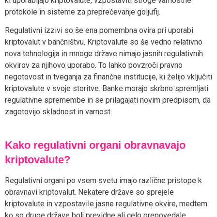
ki uporabljajo kriptovalute, vzpostaviti stroge varnostne
protokole in sisteme za preprečevanje goljufij.
Regulativni izzivi so še ena pomembna ovira pri uporabi
kriptovalut v bančništvu. Kriptovalute so še vedno relativno
nova tehnologija in mnoge države nimajo jasnih regulativnih
okvirov za njihovo uporabo. To lahko povzroči pravno
negotovost in tveganja za finančne institucije, ki želijo vključiti
kriptovalute v svoje storitve. Banke morajo skrbno spremljati
regulativne spremembe in se prilagajati novim predpisom, da
zagotovijo skladnost in varnost.
Kako regulativni organi obravnavajo
kriptovalute?
Regulativni organi po vsem svetu imajo različne pristope k
obravnavi kriptovalut. Nekatere države so sprejele
kriptovalute in vzpostavile jasne regulativne okvire, medtem
ko so druge države bolj previdne ali celo prepovedale