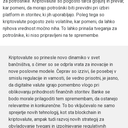
za potrošnike. Kriptovalute so pogosto tarča goljufij in prevar,
kar pomeni, da morajo potrošniki biti previdni pri izbiri
platform in storitev, ki jih uporabljajo. Poleg tega so
kriptovalute pogosto zelo volatilne, kar pomeni, da lahko
njihova vrednost močno niha. To lahko prinaša tveganja za
potrošnike, ki niso pripravljeni na te spremembe.
Kriptovalute so prinesle novo dinamiko v svet
bančništva, s čimer so se odprla vrata za inovacije in
nove poslovne modele. Čeprav so izzivi, še posebej v
smislu regulacije in varnosti, še vedno prisotni, je jasno,
da digitalne valute igrajo pomembno vlogo pri
oblikovanju prihodnosti finančnih storitev. Banke se
bodo morale prilagoditi tem spremembam, da ostanejo
relevantne in konkurenčne. To bo vključevalo ne samo
sprejetje novih tehnologij, kot sta blockchain in
kriptovalute, ampak tudi razvoj novih strategij za
obvladovanje tveganj in izpolnjevanje regulativnih