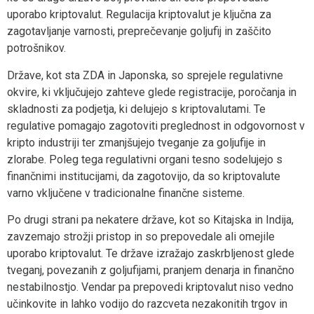
uporabo kriptovalut. Regulacija kriptovalut je ključna za
zagotavljanje varnosti, preprečevanje goljufij in zaščito
potrošnikov.
Države, kot sta ZDA in Japonska, so sprejele regulativne
okvire, ki vključujejo zahteve glede registracije, poročanja in
skladnosti za podjetja, ki delujejo s kriptovalutami. Te
regulative pomagajo zagotoviti preglednost in odgovornost v
kripto industriji ter zmanjšujejo tveganje za goljufije in
zlorabe. Poleg tega regulativni organi tesno sodelujejo s
finančnimi institucijami, da zagotovijo, da so kriptovalute
varno vključene v tradicionalne finančne sisteme.
Po drugi strani pa nekatere države, kot so Kitajska in Indija,
zavzemajo strožji pristop in so prepovedale ali omejile
uporabo kriptovalut. Te države izražajo zaskrbljenost glede
tveganj, povezanih z goljufijami, pranjem denarja in finančno
nestabilnostjo. Vendar pa prepovedi kriptovalut niso vedno
učinkovite in lahko vodijo do razcveta nezakonitih trgov in