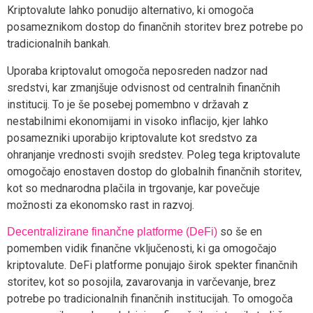
Kriptovalute lahko ponudijo alternativo, ki omogoča
posameznikom dostop do finančnih storitev brez potrebe po
tradicionalnih bankah.
Uporaba kriptovalut omogoča neposreden nadzor nad
sredstvi, kar zmanjšuje odvisnost od centralnih finančnih
institucij. To je še posebej pomembno v državah z
nestabilnimi ekonomijami in visoko inflacijo, kjer lahko
posamezniki uporabijo kriptovalute kot sredstvo za
ohranjanje vrednosti svojih sredstev. Poleg tega kriptovalute
omogočajo enostaven dostop do globalnih finančnih storitev,
kot so mednarodna plačila in trgovanje, kar povečuje
možnosti za ekonomsko rast in razvoj.
so še en
Decentralizirane finančne platforme (DeFi)
pomemben vidik finančne vključenosti, ki ga omogočajo
kriptovalute. DeFi platforme ponujajo širok spekter finančnih
storitev, kot so posojila, zavarovanja in varčevanje, brez
potrebe po tradicionalnih finančnih institucijah. To omogoča