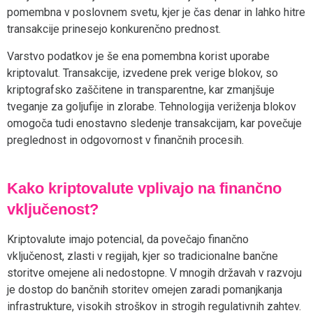
pomembna v poslovnem svetu, kjer je čas denar in lahko hitre
transakcije prinesejo konkurenčno prednost.
Varstvo podatkov je še ena pomembna korist uporabe
kriptovalut. Transakcije, izvedene prek verige blokov, so
kriptografsko zaščitene in transparentne, kar zmanjšuje
tveganje za goljufije in zlorabe. Tehnologija veriženja blokov
omogoča tudi enostavno sledenje transakcijam, kar povečuje
preglednost in odgovornost v finančnih procesih.
Kako kriptovalute vplivajo na finančno
vključenost?
Kriptovalute imajo potencial, da povečajo finančno
vključenost, zlasti v regijah, kjer so tradicionalne bančne
storitve omejene ali nedostopne. V mnogih državah v razvoju
je dostop do bančnih storitev omejen zaradi pomanjkanja
infrastrukture, visokih stroškov in strogih regulativnih zahtev.