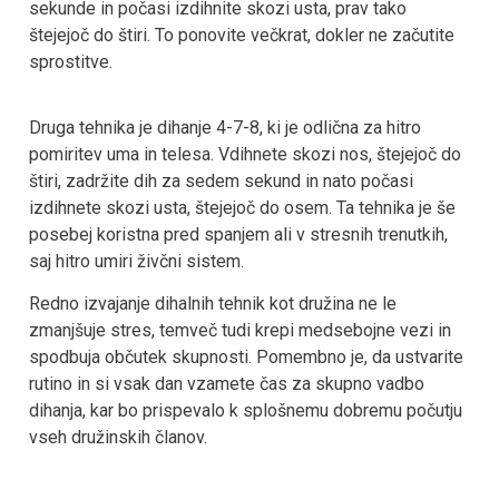
sekunde in počasi izdihnite skozi usta, prav tako
štejejoč do štiri. To ponovite večkrat, dokler ne začutite
sprostitve.
Druga tehnika je dihanje 4-7-8, ki je odlična za hitro
pomiritev uma in telesa. Vdihnete skozi nos, štejejoč do
štiri, zadržite dih za sedem sekund in nato počasi
izdihnete skozi usta, štejejoč do osem. Ta tehnika je še
posebej koristna pred spanjem ali v stresnih trenutkih,
saj hitro umiri živčni sistem.
Redno izvajanje dihalnih tehnik kot družina ne le
zmanjšuje stres, temveč tudi krepi medsebojne vezi in
spodbuja občutek skupnosti. Pomembno je, da ustvarite
rutino in si vsak dan vzamete čas za skupno vadbo
dihanja, kar bo prispevalo k splošnemu dobremu počutju
vseh družinskih članov.