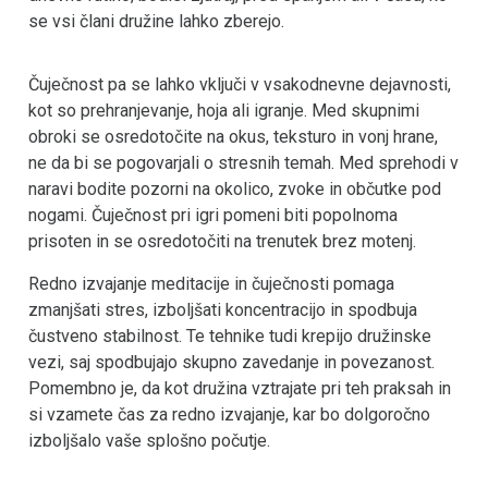
se vsi člani družine lahko zberejo.
Čuječnost pa se lahko vključi v vsakodnevne dejavnosti,
kot so prehranjevanje, hoja ali igranje. Med skupnimi
obroki se osredotočite na okus, teksturo in vonj hrane,
ne da bi se pogovarjali o stresnih temah. Med sprehodi v
naravi bodite pozorni na okolico, zvoke in občutke pod
nogami. Čuječnost pri igri pomeni biti popolnoma
prisoten in se osredotočiti na trenutek brez motenj.
Redno izvajanje meditacije in čuječnosti pomaga
zmanjšati stres, izboljšati koncentracijo in spodbuja
čustveno stabilnost. Te tehnike tudi krepijo družinske
vezi, saj spodbujajo skupno zavedanje in povezanost.
Pomembno je, da kot družina vztrajate pri teh praksah in
si vzamete čas za redno izvajanje, kar bo dolgoročno
izboljšalo vaše splošno počutje.