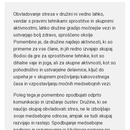
Obvladovanje stresa v družini ni vedno lahko,
vendar s pravimi tehnikami sprostitve in skupnimi
aktivnostmi, lahko družine gradijo močnejše vezi in
ustvarjajo bolj zdravo, sproščeno okolje.
Pomembno je, da družine najdejo aktivnosti, ki so
primerne za vse člane, in jih redno izvajajo skupaj.
Bodisi da gre za sprostitvene tehnike, kot so
dihalne vaje in joga, ali za skupne aktivnosti, kot so
pohodništvo in ustvarjalne delavnice, ključ do
uspeha je v skupnem preživljanju kakovostnega
časa in vzpostavljanju močnih medsebojnih vezi.
Poleg tega je pomembno spodbujati odprto
komunikacijo in izražanje čustev. Družine, ki se
naučijo skupaj obvladovati stres, ne le izboljšajo
svoje medsebojne odnose, ampak se tudi skupaj
razvijajo in rastejo. Spodbujanje medsebojne
podpore in razumevanja je ključnega pomena pri