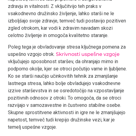
zdravju in vitalnosti. Z vključitvijo teh praks v
vsakodnevno družinsko življenje, lahko starši ne le
izboljšajo svoje zdravje, temveč tudi postavijo pozitiven
zgled otrokom, kar vodi k zdravim navadam skozi
celotno življenje in omogoča kvalitetno staranje.
Poleg tega je obvladovanje stresa ključnega pomena za
uspešno vzgojo otrok.
Skrivnosti uspešne vzgoje
vključujejo sposobnost staršev, da ohranjajo mirno in
podporno okolje, kjer se otroci počutijo varne in ljubljene.
Ko se starši naučijo učinkovitih tehnik za zmanjšanje
lastnega stresa, lahko bolje obvladujejo vsakodnevne
izzive starševstva in se osredotočijo na vzpostavljanje
pozitivnih odnosov z otroki. To omogoča, da se otroci
razvijajo v samozavestne in čustveno stabilne osebe.
Skupne sprostitvene aktivnosti in igre ne le zmanjšujejo
napetost, temveč tudi krepijo družinske vezi, kar je
temelj uspešne vzgoje.