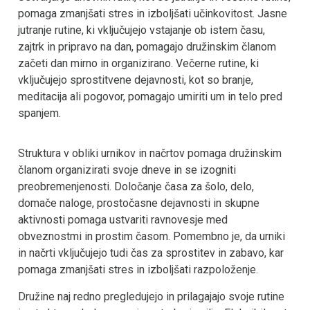
pomaga zmanjšati stres in izboljšati učinkovitost. Jasne
jutranje rutine, ki vključujejo vstajanje ob istem času,
zajtrk in pripravo na dan, pomagajo družinskim članom
začeti dan mirno in organizirano. Večerne rutine, ki
vključujejo sprostitvene dejavnosti, kot so branje,
meditacija ali pogovor, pomagajo umiriti um in telo pred
spanjem.
Struktura v obliki urnikov in načrtov pomaga družinskim
članom organizirati svoje dneve in se izogniti
preobremenjenosti. Določanje časa za šolo, delo,
domače naloge, prostočasne dejavnosti in skupne
aktivnosti pomaga ustvariti ravnovesje med
obveznostmi in prostim časom. Pomembno je, da urniki
in načrti vključujejo tudi čas za sprostitev in zabavo, kar
pomaga zmanjšati stres in izboljšati razpoloženje.
Družine naj redno pregledujejo in prilagajajo svoje rutine