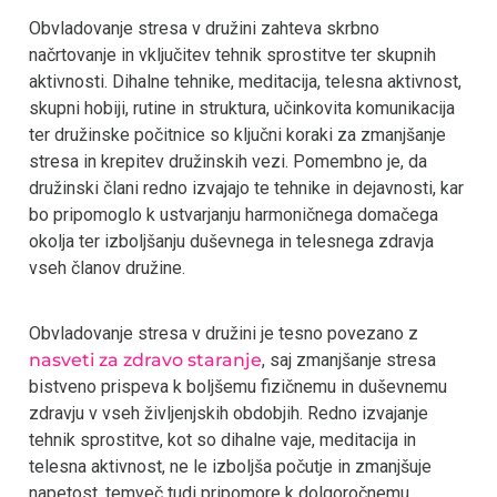
Obvladovanje stresa v družini zahteva skrbno
načrtovanje in vključitev tehnik sprostitve ter skupnih
aktivnosti. Dihalne tehnike, meditacija, telesna aktivnost,
skupni hobiji, rutine in struktura, učinkovita komunikacija
ter družinske počitnice so ključni koraki za zmanjšanje
stresa in krepitev družinskih vezi. Pomembno je, da
družinski člani redno izvajajo te tehnike in dejavnosti, kar
bo pripomoglo k ustvarjanju harmoničnega domačega
okolja ter izboljšanju duševnega in telesnega zdravja
vseh članov družine.
Obvladovanje stresa v družini je tesno povezano z
nasveti za zdravo staranje
, saj zmanjšanje stresa
bistveno prispeva k boljšemu fizičnemu in duševnemu
zdravju v vseh življenjskih obdobjih. Redno izvajanje
tehnik sprostitve, kot so dihalne vaje, meditacija in
telesna aktivnost, ne le izboljša počutje in zmanjšuje
napetost, temveč tudi pripomore k dolgoročnemu