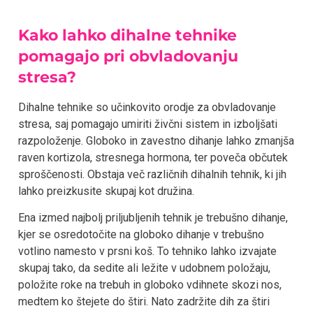
Kako lahko dihalne tehnike
pomagajo pri obvladovanju
stresa?
Dihalne tehnike so učinkovito orodje za obvladovanje
stresa, saj pomagajo umiriti živčni sistem in izboljšati
razpoloženje. Globoko in zavestno dihanje lahko zmanjša
raven kortizola, stresnega hormona, ter poveča občutek
sproščenosti. Obstaja več različnih dihalnih tehnik, ki jih
lahko preizkusite skupaj kot družina.
Ena izmed najbolj priljubljenih tehnik je trebušno dihanje,
kjer se osredotočite na globoko dihanje v trebušno
votlino namesto v prsni koš. To tehniko lahko izvajate
skupaj tako, da sedite ali ležite v udobnem položaju,
položite roke na trebuh in globoko vdihnete skozi nos,
medtem ko štejete do štiri. Nato zadržite dih za štiri