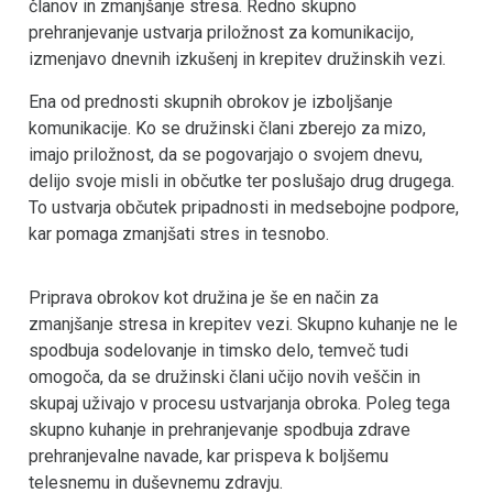
članov in zmanjšanje stresa. Redno skupno
prehranjevanje ustvarja priložnost za komunikacijo,
izmenjavo dnevnih izkušenj in krepitev družinskih vezi.
Ena od prednosti skupnih obrokov je izboljšanje
komunikacije. Ko se družinski člani zberejo za mizo,
imajo priložnost, da se pogovarjajo o svojem dnevu,
delijo svoje misli in občutke ter poslušajo drug drugega.
To ustvarja občutek pripadnosti in medsebojne podpore,
kar pomaga zmanjšati stres in tesnobo.
Priprava obrokov kot družina je še en način za
zmanjšanje stresa in krepitev vezi. Skupno kuhanje ne le
spodbuja sodelovanje in timsko delo, temveč tudi
omogoča, da se družinski člani učijo novih veščin in
skupaj uživajo v procesu ustvarjanja obroka. Poleg tega
skupno kuhanje in prehranjevanje spodbuja zdrave
prehranjevalne navade, kar prispeva k boljšemu
telesnemu in duševnemu zdravju.