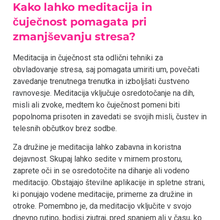
Kako lahko meditacija in
čuječnost pomagata pri
zmanjševanju stresa?
Meditacija in čuječnost sta odlični tehniki za
obvladovanje stresa, saj pomagata umiriti um, povečati
zavedanje trenutnega trenutka in izboljšati čustveno
ravnovesje. Meditacija vključuje osredotočanje na dih,
misli ali zvoke, medtem ko čuječnost pomeni biti
popolnoma prisoten in zavedati se svojih misli, čustev in
telesnih občutkov brez sodbe.
Za družine je meditacija lahko zabavna in koristna
dejavnost. Skupaj lahko sedite v mirnem prostoru,
zaprete oči in se osredotočite na dihanje ali vodeno
meditacijo. Obstajajo številne aplikacije in spletne strani,
ki ponujajo vodene meditacije, primerne za družine in
otroke. Pomembno je, da meditacijo vključite v svojo
dnevno rutino, bodisi zjutraj, pred spanjem ali v času, ko