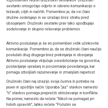
vzpostavitev rednih družinskih sestankov. Družinski
sestanki omogočajo odprto in iskreno komunikacijo o
težavah, ciljih in načrtih. Pomembno je, da vsi člani
družine sodelujejo in se izražajo brez strahu pred
obsojanjem. Družinski sestanki prav tako spodbujajo
sodelovanje in skupno reševanje problemov.
Aktivno poslušanje je še en pomemben vidik učinkovite
komunikacije. Pomembno je, da se družinski člani naučijo
poslušati drug drugega brez prekinjanja in obsojanja.
Aktivno poslušanje vključuje osredotočanje na govorilca,
postavljanje vprašanj in povzemanje povedanega, kar
pomaga izboljšati razumevanje in zmanjšati napetost.
Družinski člani naj izrazijo svoja čustva in potrebe na
jasen in spoštljiv način. Uporaba “jaz” stavkov namesto
“ti” stavkov pomaga preprečiti obtoževanje in konflikte.
Na primer, namesto da rečete “Nikoli ne pomagaš pri
hišnih opravilih”, lahko rečete “Počutim se