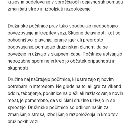
krajev in sodelovanje v sproščujočih dejavnostih pomaga
zmanjšati stres in izboljšati razpoloženje.
Družinske počitnice prav tako spodbujajo medsebojno
povezovanje in krepitev vezi. Skupne dejavnosti, kot so
pohodništvo, plavanje, igranje iger ali preprosto
pogovarjanje, pomagajo družinskim članom, da se
povežejo in uživajo v skupnem času. Počitnice ustvarjajo
nepozabne spomine in krepijo občutek pripadnosti in
skupnosti.
Družine naj načrtujejo počitnice, ki ustrezajo njihovim
potrebam in interesom. Ne glede na to, ali gre za vikend
oddih, taborjenje, počitnice na plaži ali raziskovanje novih
mest, je pomembno, da vsi člani družine uživajo in se
sprostijo. Družinske počitnice so odličen način za
zmanjšanje stresa, izboljšanje razpoloženja in krepitev
družinskih vezi.