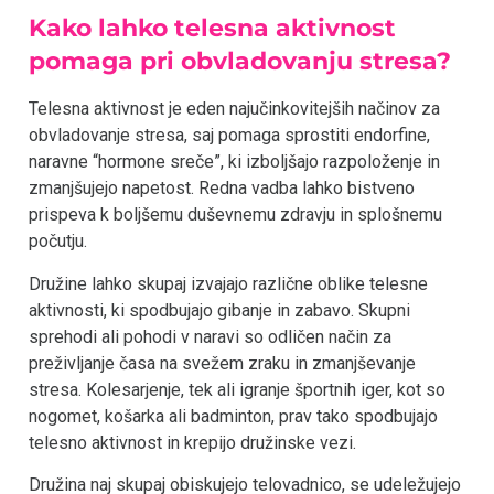
Kako lahko telesna aktivnost
pomaga pri obvladovanju stresa?
Telesna aktivnost je eden najučinkovitejših načinov za
obvladovanje stresa, saj pomaga sprostiti endorfine,
naravne “hormone sreče”, ki izboljšajo razpoloženje in
zmanjšujejo napetost. Redna vadba lahko bistveno
prispeva k boljšemu duševnemu zdravju in splošnemu
počutju.
Družine lahko skupaj izvajajo različne oblike telesne
aktivnosti, ki spodbujajo gibanje in zabavo. Skupni
sprehodi ali pohodi v naravi so odličen način za
preživljanje časa na svežem zraku in zmanjševanje
stresa. Kolesarjenje, tek ali igranje športnih iger, kot so
nogomet, košarka ali badminton, prav tako spodbujajo
telesno aktivnost in krepijo družinske vezi.
Družina naj skupaj obiskujejo telovadnico, se udeležujejo