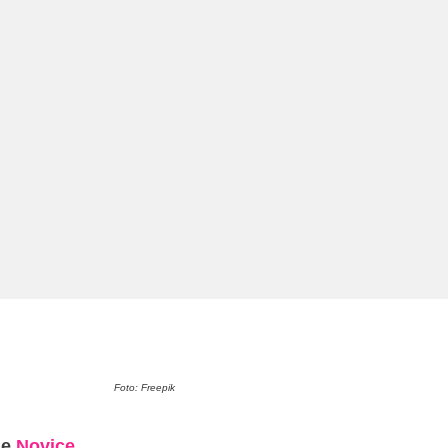
Foto: Freepik
je
Novice