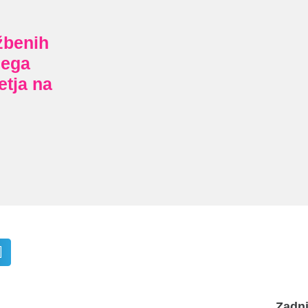
žbenih
nega
etja na
Zadn