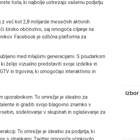
ete tista, ki najbolje ustrezajo vašemu podjetju
 z več kot 2,8 milijarde mesečnih aktivnih
eči široko občinstvo, saj omogoča ciljanje na
nikov. Facebook je odlična platforma za
ljubljeno med mlajšimi generacijami. S poudarkom
ki želijo vizualno predstaviti svoje izdelke in
IGTV in trgovina, ki omogočajo interaktivno in
Izbo
im uporabnikom. To omrežje je idealno za
i talente in graditi svojo blagovno znamko v
sebin, sodelovanje v skupinah in oglaševanje za
terakciji. To omrežje je idealno za podjetja, ki
ovore s strankami. Twitter omogoča učinkovito