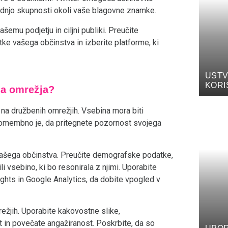
radnjo skupnosti okoli vaše blagovne znamke.
šemu podjetju in ciljni publiki. Preučite
ke vašega občinstva in izberite platforme, ki
USTV
KORI
na omrežja?
KUHA
na družbenih omrežjih. Vsebina mora biti
Pomembno je, da pritegnete pozornost svojega
 vašega občinstva. Preučite demografske podatke,
i vsebino, ki bo resonirala z njimi. Uporabite
ights in Google Analytics, da dobite vpogled v
žjih. Uporabite kakovostne slike,
t in povečate angažiranost. Poskrbite, da so