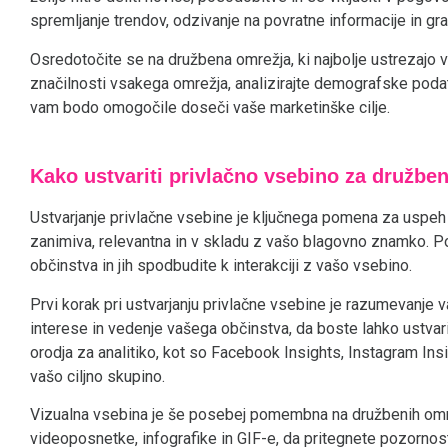
spremljanje trendov, odzivanje na povratne informacije in g
Osredotočite se na družbena omrežja, ki najbolje ustrezajo va
značilnosti vsakega omrežja, analizirajte demografske podat
vam bodo omogočile doseči vaše marketinške cilje.
Kako ustvariti privlačno vsebino za družbe
Ustvarjanje privlačne vsebine je ključnega pomena za uspeh 
zanimiva, relevantna in v skladu z vašo blagovno znamko. 
občinstva in jih spodbudite k interakciji z vašo vsebino.
Prvi korak pri ustvarjanju privlačne vsebine je razumevanje
interese in vedenje vašega občinstva, da boste lahko ustvaril
orodja za analitiko, kot so Facebook Insights, Instagram Ins
vašo ciljno skupino.
Vizualna vsebina je še posebej pomembna na družbenih omre
videoposnetke, infografike in GIF-e, da pritegnete pozornos