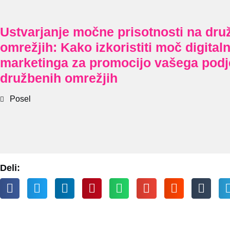
Ustvarjanje močne prisotnosti na dru
omrežjih: Kako izkoristiti moč digital
marketinga za promocijo vašega podj
družbenih omrežjih
Posel
Deli: