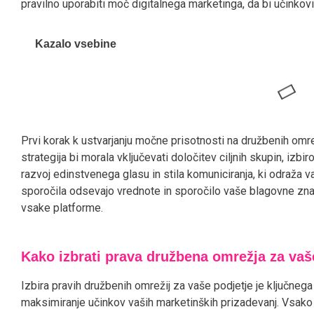
pravilno uporabiti moč digitalnega marketinga, da bi učinkovi
Kazalo vsebine
Prvi korak k ustvarjanju močne prisotnosti na družbenih omrež
strategija bi morala vključevati določitev ciljnih skupin, izbi
razvoj edinstvenega glasu in stila komuniciranja, ki odraž
sporočila odsevajo vrednote in sporočilo vaše blagovne zn
vsake platforme.
Kako izbrati prava družbena omrežja za vaš
Izbira pravih družbenih omrežij za vaše podjetje je ključne
maksimiranje učinkov vaših marketinških prizadevanj. Vsak