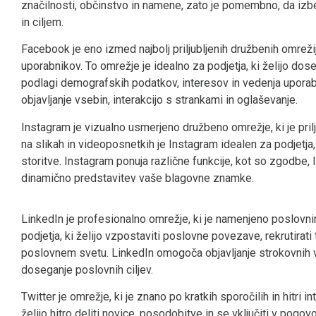
značilnosti, občinstvo in namene, zato je pomembno, da izber
in ciljem.
Facebook je eno izmed najbolj priljubljenih družbenih omrežij
uporabnikov. To omrežje je idealno za podjetja, ki želijo dos
podlagi demografskih podatkov, interesov in vedenja uporab
objavljanje vsebin, interakcijo s strankami in oglaševanje.
Instagram je vizualno usmerjeno družbeno omrežje, ki je pri
na slikah in videoposnetkih je Instagram idealen za podjetja, 
storitve. Instagram ponuja različne funkcije, kot so zgodbe, 
dinamično predstavitev vaše blagovne znamke.
LinkedIn je profesionalno omrežje, ki je namenjeno poslovn
podjetja, ki želijo vzpostaviti poslovne povezave, rekrutirat
poslovnem svetu. LinkedIn omogoča objavljanje strokovnih v
doseganje poslovnih ciljev.
Twitter je omrežje, ki je znano po kratkih sporočilih in hitri in
želijo hitro deliti novice, posodobitve in se vključiti v pog