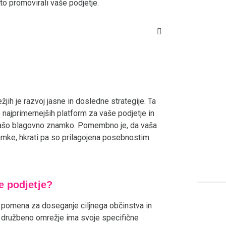
to promovirali vaše podjetje.
jih je razvoj jasne in dosledne strategije. Ta
ro najprimernejših platform za vaše podjetje in
a vašo blagovno znamko. Pomembno je, da vaša
amke, hkrati pa so prilagojena posebnostim
e podjetje?
ga pomena za doseganje ciljnega občinstva in
o družbeno omrežje ima svoje specifične