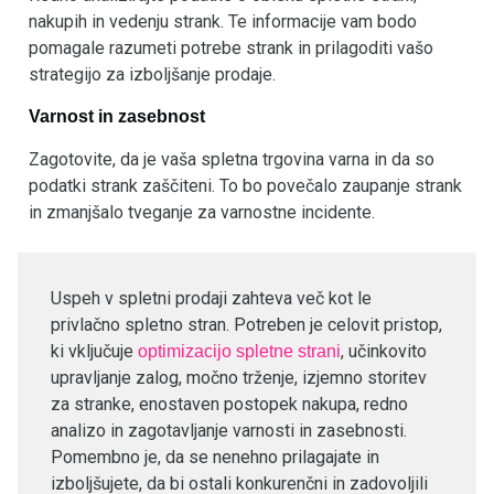
nakupih in vedenju strank. Te informacije vam bodo
pomagale razumeti potrebe strank in prilagoditi vašo
strategijo za izboljšanje prodaje.
Varnost in zasebnost
Zagotovite, da je vaša spletna trgovina varna in da so
podatki strank zaščiteni. To bo povečalo zaupanje strank
in zmanjšalo tveganje za varnostne incidente.
Uspeh v spletni prodaji zahteva več kot le
privlačno spletno stran. Potreben je celovit pristop,
ki vključuje
, učinkovito
optimizacijo spletne strani
upravljanje zalog, močno trženje, izjemno storitev
za stranke, enostaven postopek nakupa, redno
analizo in zagotavljanje varnosti in zasebnosti.
Pomembno je, da se nenehno prilagajate in
izboljšujete, da bi ostali konkurenčni in zadovoljili