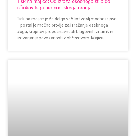
Tisk na majice: Od izraza osebnega stila do
učinkovitega promocijskega orodja
Tisk na majice je že dolgo več kot zgolj modna izjava
– postal je močno orodje za izražanje osebnega
sloga, krepitev prepoznavnosti blagovnih znamk in
ustvarjanje povezanosti z občinstvom. Majica,