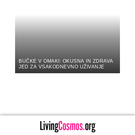
BUČKE V OMAKI: OKUSNA IN ZDRAVA
JED ZA VSAKODNEVNO UŽIVANJE