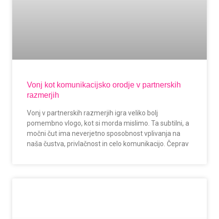
Vonj kot komunikacijsko orodje v partnerskih
razmerjih
Vonj v partnerskih razmerjih igra veliko bolj
pomembno vlogo, kot si morda mislimo. Ta subtilni, a
močni čut ima neverjetno sposobnost vplivanja na
naša čustva, privlačnost in celo komunikacijo. Čeprav