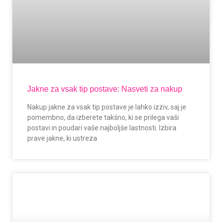
Jakne za vsak tip postave: Nasveti za nakup
Nakup jakne za vsak tip postave je lahko izziv, saj je
pomembno, da izberete takšno, ki se prilega vaši
postavi in poudari vaše najboljše lastnosti. Izbira
prave jakne, ki ustreza