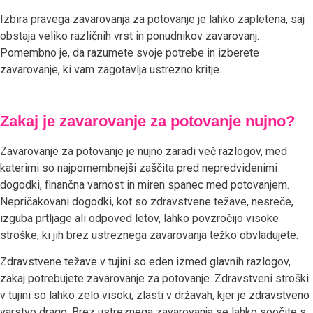
Izbira pravega zavarovanja za potovanje je lahko zapletena, saj
obstaja veliko različnih vrst in ponudnikov zavarovanj.
Pomembno je, da razumete svoje potrebe in izberete
zavarovanje, ki vam zagotavlja ustrezno kritje.
Zakaj je zavarovanje za potovanje nujno?
Zavarovanje za potovanje je nujno zaradi več razlogov, med
katerimi so najpomembnejši zaščita pred nepredvidenimi
dogodki, finančna varnost in miren spanec med potovanjem.
Nepričakovani dogodki, kot so zdravstvene težave, nesreče,
izguba prtljage ali odpoved letov, lahko povzročijo visoke
stroške, ki jih brez ustreznega zavarovanja težko obvladujete.
Zdravstvene težave v tujini so eden izmed glavnih razlogov,
zakaj potrebujete zavarovanje za potovanje. Zdravstveni stroški
v tujini so lahko zelo visoki, zlasti v državah, kjer je zdravstveno
varstvo drago. Brez ustreznega zavarovanja se lahko soočite s