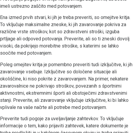
imeli ustrezno zaščito med potovanjem.
Ena izmed prvih stvari, ki jih je treba preveriti, so omejitve kritja.
To vključuje maksimalne zneske, ki jih zavarovanje pokriva za
različne vrste stroškov, kot so zdravstveni stroški, izguba
prtljage ali odpoved potovanja. Preverite, ali so ti zneski dovolj
visoki, da pokrijejo morebitne stroške, s katerimi se lahko
soočite med potovanjem.
Poleg omejitev kritja je pomembno preveriti tudi izključitve, ki jih
zavarovanje vsebuje. Izključitve so določene situacije ali
okoliščine, ki niso pokrite z zavarovanjem. Na primer, nekatere
zavarovalnice ne pokrivajo stroškov, povezanih s športnimi
aktivnostmi, ekstremnimi športi ali obstoječimi zdravstvenimi
stanji. Preverite, ali zavarovanje vključuje izključitve, ki bi lahko
vplivale na vaše načrte ali potrebe med potovanjem.
Preverite tudi pogoje za uveljavljanje zahtevkov. To vključuje
informacije o tem, kako prijaviti zahtevek, katere dokumente je
treba predložiti in v kakšnem časovnem okviru je treba prijaviti