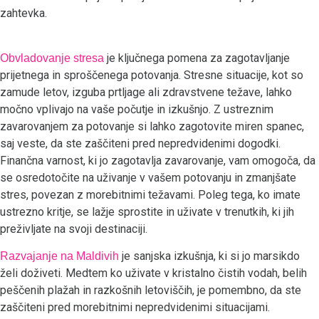
zahtevka.
je ključnega pomena za zagotavljanje
Obvladovanje stresa
prijetnega in sproščenega potovanja. Stresne situacije, kot so
zamude letov, izguba prtljage ali zdravstvene težave, lahko
močno vplivajo na vaše počutje in izkušnjo. Z ustreznim
zavarovanjem za potovanje si lahko zagotovite miren spanec,
saj veste, da ste zaščiteni pred nepredvidenimi dogodki.
Finančna varnost, ki jo zagotavlja zavarovanje, vam omogoča, da
se osredotočite na uživanje v vašem potovanju in zmanjšate
stres, povezan z morebitnimi težavami. Poleg tega, ko imate
ustrezno kritje, se lažje sprostite in uživate v trenutkih, ki jih
preživljate na svoji destinaciji.
je sanjska izkušnja, ki si jo marsikdo
Razvajanje na Maldivih
želi doživeti. Medtem ko uživate v kristalno čistih vodah, belih
peščenih plažah in razkošnih letoviščih, je pomembno, da ste
zaščiteni pred morebitnimi nepredvidenimi situacijami.