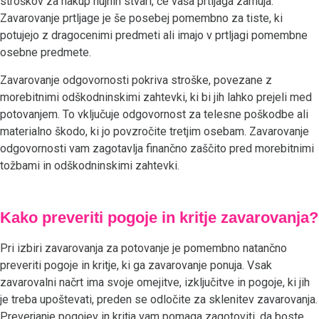
stroškov za nakup nujnih stvari, če vaša prtljaga zamuja.
Zavarovanje prtljage je še posebej pomembno za tiste, ki
potujejo z dragocenimi predmeti ali imajo v prtljagi pomembne
osebne predmete.
Zavarovanje odgovornosti pokriva stroške, povezane z
morebitnimi odškodninskimi zahtevki, ki bi jih lahko prejeli med
potovanjem. To vključuje odgovornost za telesne poškodbe ali
materialno škodo, ki jo povzročite tretjim osebam. Zavarovanje
odgovornosti vam zagotavlja finančno zaščito pred morebitnimi
tožbami in odškodninskimi zahtevki.
Kako preveriti pogoje in kritje zavarovanja?
Pri izbiri zavarovanja za potovanje je pomembno natančno
preveriti pogoje in kritje, ki ga zavarovanje ponuja. Vsak
zavarovalni načrt ima svoje omejitve, izključitve in pogoje, ki jih
je treba upoštevati, preden se odločite za sklenitev zavarovanja.
Preverjanje pogojev in kritja vam pomaga zagotoviti, da boste