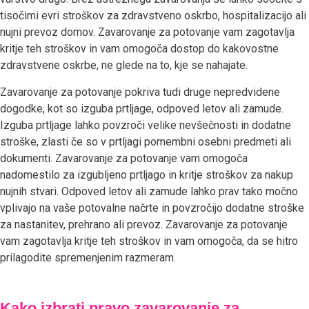
tisočimi evri stroškov za zdravstveno oskrbo, hospitalizacijo ali
nujni prevoz domov. Zavarovanje za potovanje vam zagotavlja
kritje teh stroškov in vam omogoča dostop do kakovostne
zdravstvene oskrbe, ne glede na to, kje se nahajate.
Zavarovanje za potovanje pokriva tudi druge nepredvidene
dogodke, kot so izguba prtljage, odpoved letov ali zamude.
Izguba prtljage lahko povzroči velike nevšečnosti in dodatne
stroške, zlasti če so v prtljagi pomembni osebni predmeti ali
dokumenti. Zavarovanje za potovanje vam omogoča
nadomestilo za izgubljeno prtljago in kritje stroškov za nakup
nujnih stvari. Odpoved letov ali zamude lahko prav tako močno
vplivajo na vaše potovalne načrte in povzročijo dodatne stroške
za nastanitev, prehrano ali prevoz. Zavarovanje za potovanje
vam zagotavlja kritje teh stroškov in vam omogoča, da se hitro
prilagodite spremenjenim razmeram.
Kako izbrati pravo zavarovanje za