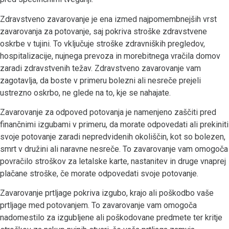
Zdravstveno zavarovanje je ena izmed najpomembnejših vrst
zavarovanja za potovanje, saj pokriva stroške zdravstvene
oskrbe v tujini. To vključuje stroške zdravniških pregledov,
hospitalizacije, nujnega prevoza in morebitnega vračila domov
zaradi zdravstvenih težav. Zdravstveno zavarovanje vam
zagotavlja, da boste v primeru bolezni ali nesreče prejeli
ustrezno oskrbo, ne glede na to, kje se nahajate.
Zavarovanje za odpoved potovanja je namenjeno zaščiti pred
finančnimi izgubami v primeru, da morate odpovedati ali prekiniti
svoje potovanje zaradi nepredvidenih okoliščin, kot so bolezen,
smrt v družini ali naravne nesreče. To zavarovanje vam omogoča
povračilo stroškov za letalske karte, nastanitev in druge vnaprej
plačane stroške, če morate odpovedati svoje potovanje.
Zavarovanje prtljage pokriva izgubo, krajo ali poškodbo vaše
prtljage med potovanjem. To zavarovanje vam omogoča
nadomestilo za izgubljene ali poškodovane predmete ter kritje