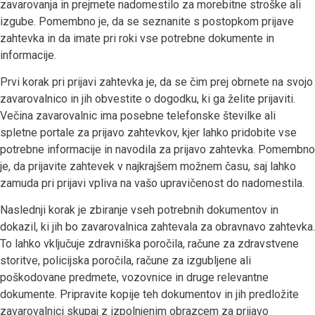
zavarovanja in prejmete nadomestilo za morebitne stroške ali
izgube. Pomembno je, da se seznanite s postopkom prijave
zahtevka in da imate pri roki vse potrebne dokumente in
informacije.
Prvi korak pri prijavi zahtevka je, da se čim prej obrnete na svojo
zavarovalnico in jih obvestite o dogodku, ki ga želite prijaviti.
Večina zavarovalnic ima posebne telefonske številke ali
spletne portale za prijavo zahtevkov, kjer lahko pridobite vse
potrebne informacije in navodila za prijavo zahtevka. Pomembno
je, da prijavite zahtevek v najkrajšem možnem času, saj lahko
zamuda pri prijavi vpliva na vašo upravičenost do nadomestila.
Naslednji korak je zbiranje vseh potrebnih dokumentov in
dokazil, ki jih bo zavarovalnica zahtevala za obravnavo zahtevka.
To lahko vključuje zdravniška poročila, račune za zdravstvene
storitve, policijska poročila, račune za izgubljene ali
poškodovane predmete, vozovnice in druge relevantne
dokumente. Pripravite kopije teh dokumentov in jih predložite
zavarovalnici skupaj z izpolnjenim obrazcem za prijavo