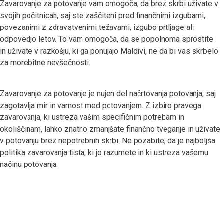
Zavarovanje za potovanje vam omogoča, da brez skrbi uživate v
svojih počitnicah, saj ste zaščiteni pred finančnimi izgubami,
povezanimi z zdravstvenimi težavami, izgubo prtljage ali
odpovedjo letov. To vam omogoča, da se popolnoma sprostite
in uživate v razkošju, ki ga ponujajo Maldivi, ne da bi vas skrbelo
za morebitne nevšečnosti.
Zavarovanje za potovanje je nujen del načrtovanja potovanja, saj
zagotavlja mir in varnost med potovanjem. Z izbiro pravega
zavarovanja, ki ustreza vašim specifičnim potrebam in
okoliščinam, lahko znatno zmanjšate finančno tveganje in uživate
v potovanju brez nepotrebnih skrbi. Ne pozabite, da je najboljša
politika zavarovanja tista, ki jo razumete in ki ustreza vašemu
načinu potovanja.