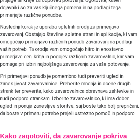
prtljage ali kritje za odpoved potovanja. Ugotovite, kateri
dejavniki so za vas ključnega pomena in na podlagi tega
primerjajte različne ponudbe.
Naslednji korak je uporaba spletnih orodij za primerjavo
zavarovanj. Obstajajo številne spletne strani in aplikacije, ki vam
omogočajo primerjavo različnih ponudb zavarovanj na podlagi
vaših potreb. Ta orodja vam omogočajo hitro in enostavno
primerjavo cen, kritja in pogojev različnih zavarovalnic, kar vam
pomaga pri izbiri najboljšega zavarovanja za vaše potovanje.
Pri primerjavi ponudb je pomembno tudi preveriti ugled in
zanesljivost zavarovalnice. Preberite mnenja in ocene drugih
strank ter preverite, kako zavarovalnica obravnava zahtevke in
nudi podporo strankam. Izberite zavarovalnico, ki ima dober
ugled in ponuja zanesljive storitve, saj boste tako bolj prepričani,
da boste v primeru potrebe prejeli ustrezno pomoč in podporo.
Kako zagotoviti, da zavarovanje pokriva