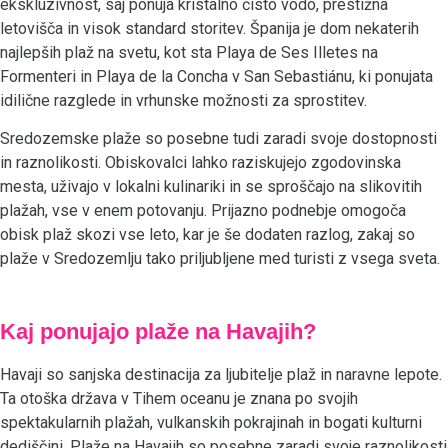
ekskluzivnost, saj ponuja kristalno čisto vodo, prestižna
letovišča in visok standard storitev. Španija je dom nekaterih
najlepših plaž na svetu, kot sta Playa de Ses Illetes na
Formenteri in Playa de la Concha v San Sebastiánu, ki ponujata
idilične razglede in vrhunske možnosti za sprostitev.
Sredozemske plaže so posebne tudi zaradi svoje dostopnosti
in raznolikosti. Obiskovalci lahko raziskujejo zgodovinska
mesta, uživajo v lokalni kulinariki in se sproščajo na slikovitih
plažah, vse v enem potovanju. Prijazno podnebje omogoča
obisk plaž skozi vse leto, kar je še dodaten razlog, zakaj so
plaže v Sredozemlju tako priljubljene med turisti z vsega sveta.
Kaj ponujajo plaže na Havajih?
Havaji so sanjska destinacija za ljubitelje plaž in naravne lepote.
Ta otoška država v Tihem oceanu je znana po svojih
spektakularnih plažah, vulkanskih pokrajinah in bogati kulturni
dediščini. Plaže na Havajih so posebne zaradi svoje raznolikosti