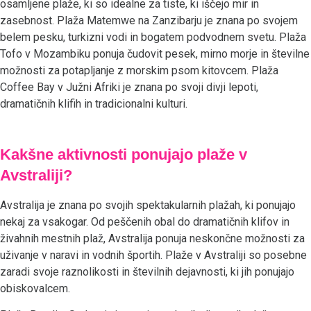
osamljene plaže, ki so idealne za tiste, ki iščejo mir in
zasebnost. Plaža Matemwe na Zanzibarju je znana po svojem
belem pesku, turkizni vodi in bogatem podvodnem svetu. Plaža
Tofo v Mozambiku ponuja čudovit pesek, mirno morje in številne
možnosti za potapljanje z morskim psom kitovcem. Plaža
Coffee Bay v Južni Afriki je znana po svoji divji lepoti,
dramatičnih klifih in tradicionalni kulturi.
Kakšne aktivnosti ponujajo plaže v
Avstraliji?
Avstralija je znana po svojih spektakularnih plažah, ki ponujajo
nekaj za vsakogar. Od peščenih obal do dramatičnih klifov in
živahnih mestnih plaž, Avstralija ponuja neskončne možnosti za
uživanje v naravi in vodnih športih. Plaže v Avstraliji so posebne
zaradi svoje raznolikosti in številnih dejavnosti, ki jih ponujajo
obiskovalcem.