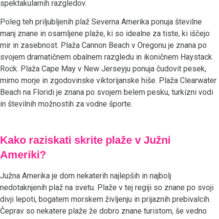
spektakularnih razgledov.
Poleg teh priljubljenih plaž Severna Amerika ponuja številne
manj znane in osamljene plaže, ki so idealne za tiste, ki iščejo
mir in zasebnost. Plaža Cannon Beach v Oregonu je znana po
svojem dramatičnem obalnem razgledu in ikoničnem Haystack
Rock. Plaža Cape May v New Jerseyju ponuja čudovit pesek,
mirno morje in zgodovinske viktorijanske hiše. Plaža Clearwater
Beach na Floridi je znana po svojem belem pesku, turkizni vodi
in številnih možnostih za vodne športe.
Kako raziskati skrite plaže v Južni
Ameriki?
Južna Amerika je dom nekaterih najlepših in najbolj
nedotaknjenih plaž na svetu. Plaže v tej regiji so znane po svoji
divji lepoti, bogatem morskem življenju in prijaznih prebivalcih.
Čeprav so nekatere plaže že dobro znane turistom, še vedno