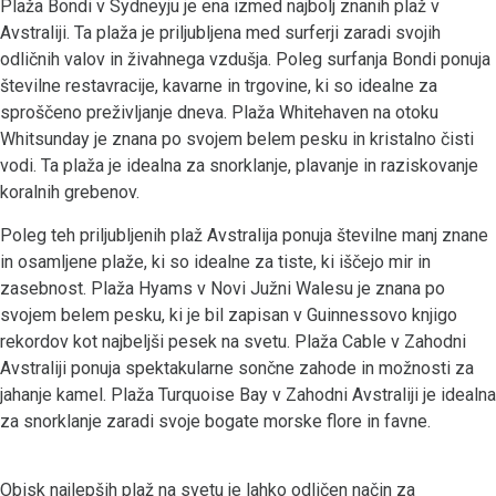
Plaža Bondi v Sydneyju je ena izmed najbolj znanih plaž v
Avstraliji. Ta plaža je priljubljena med surferji zaradi svojih
odličnih valov in živahnega vzdušja. Poleg surfanja Bondi ponuja
številne restavracije, kavarne in trgovine, ki so idealne za
sproščeno preživljanje dneva. Plaža Whitehaven na otoku
Whitsunday je znana po svojem belem pesku in kristalno čisti
vodi. Ta plaža je idealna za snorklanje, plavanje in raziskovanje
koralnih grebenov.
Poleg teh priljubljenih plaž Avstralija ponuja številne manj znane
in osamljene plaže, ki so idealne za tiste, ki iščejo mir in
zasebnost. Plaža Hyams v Novi Južni Walesu je znana po
svojem belem pesku, ki je bil zapisan v Guinnessovo knjigo
rekordov kot najbeljši pesek na svetu. Plaža Cable v Zahodni
Avstraliji ponuja spektakularne sončne zahode in možnosti za
jahanje kamel. Plaža Turquoise Bay v Zahodni Avstraliji je idealna
za snorklanje zaradi svoje bogate morske flore in favne.
Obisk najlepših plaž na svetu je lahko odličen način za