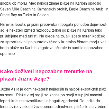
udobju ob morju. Med najbolj znane plaže na Karibih spadajo
Seven Mile Beach na Kajmanskih otokih, Eagle Beach na Arubi in
Grace Bay na Turks in Caicos.
Naravna lepota, prijazni prebivalci in bogata ponudba dejavnosti
so le nekateri izmed razlogov, zakaj so plaže na Karibih tako
priljubljene med turisti. Ne glede na to, ali iščete miren kotiček
za sprostitev ali pa pustolovščino v kristalno čistem morju, vas
bodo plaže na Karibih zagotovo očarale in pustile nepozabne
spomine.
Kako doživeti nepozabne trenutke na
plažah Južne Azije?
Južna Azija je dom nekaterih najlepših in najbolj eksotičnih plaž
na svetu. Plaže v tej regiji so znane po svoji osupljivi naravni
lepoti, kulturni raznolikosti in bogati zgodovini. Od Indije do
Indonezije, vsaka država ponuja edinstvene plaže, ki so vredne