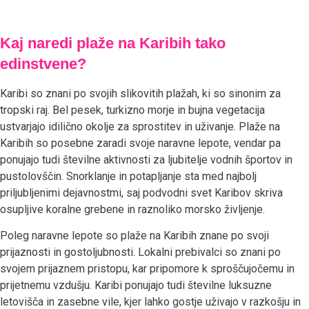
Kaj naredi plaže na Karibih tako
edinstvene?
Karibi so znani po svojih slikovitih plažah, ki so sinonim za
tropski raj. Bel pesek, turkizno morje in bujna vegetacija
ustvarjajo idilično okolje za sprostitev in uživanje. Plaže na
Karibih so posebne zaradi svoje naravne lepote, vendar pa
ponujajo tudi številne aktivnosti za ljubitelje vodnih športov in
pustolovščin. Snorklanje in potapljanje sta med najbolj
priljubljenimi dejavnostmi, saj podvodni svet Karibov skriva
osupljive koralne grebene in raznoliko morsko življenje.
Poleg naravne lepote so plaže na Karibih znane po svoji
prijaznosti in gostoljubnosti. Lokalni prebivalci so znani po
svojem prijaznem pristopu, kar pripomore k sproščujočemu in
prijetnemu vzdušju. Karibi ponujajo tudi številne luksuzne
letovišča in zasebne vile, kjer lahko gostje uživajo v razkošju in