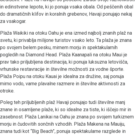
in edinstvene lepote, ki jo ponuja vsaka obala. Od peščenih obal
do dramatičnih klifov in koralnih grebenov, Havaji ponujajo nekaj
za vsakogar.
Plaža Waikiki na otoku Oahu je ena izmed najbolj znanih plaž na
svetu, ki privablja milijone turistov vsako leto. Ta plaža je znana
po svojem belem pesku, mirnem morju in spektakularnih
pogledih na Diamond Head. Plaža Kaanapali na otoku Maui je
prav tako priljubljena destinacija, ki ponuja luksuzna letovišča,
vrhunske restavracije in številne možnosti za vodne športe.
Plaža Poipu na otoku Kauai je idealna za družine, saj ponuja
mirno vodo, varne plavalne razmere in številne aktivnosti za
otroke.
Poleg teh priljubljenih plaž Havaji ponujajo tudi številne manj
znane in osamljene plaže, ki so idealne za tiste, ki iščejo mir in
zasebnost. Plaža Lanikai na Oahu je znana po svojem turkiznem
morju in čudovitih sončnih vzhodih. Plaža Makena na Mauiju,
znana tudi kot “Big Beach”, ponuja spektakularne razglede in