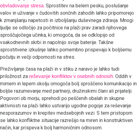
. Sprostitev na belem pesku, poslušanje
obvladovanje stresa
valov in uživanje v čudovitih sončnih zahodih lahko pripomorejo
k zmanjšanju napetosti in izboljšanju duševnega zdravja. Mnogi
ljudje se odločijo za počitnice na plaži prav zaradi njihovega
sproščujočega učinka, ki omogoča, da se odklopijo od
vsakodnevnih skrbi in napolnijo svoje baterije. Takšne
sprostitvene izkušnje lahko pomembno prispevajo k boljšemu
počutju in večji odpornosti na stres.
Preživljanje časa na plaži in v stiku z naravo je lahko tudi
priložnost za
. Oddih v
reševanje konfliktov v osebnih odnosih
mirnem in lepem okolju omogoča bolj sproščeno komunikacijo in
boljše razumevanje med partnerji, družinskimi člani ali prijatelji.
Pogovori ob morju, sprehodi po peščenih obalah in skupne
aktivnosti na plaži lahko ustvarijo ugodne pogoje za reševanje
nesporazumov in krepitev medsebojnih vezi. S tem pristopom
se lahko konfliktne situacije razrešijo na miren in konstruktiven
način, kar prispeva k bolj harmoničnim odnosom.