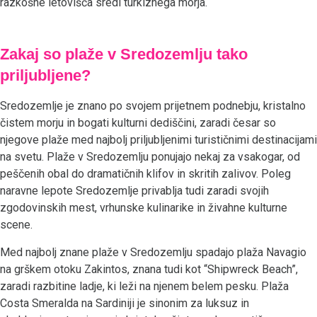
razkošne letovišča sredi turkiznega morja.
Zakaj so plaže v Sredozemlju tako
priljubljene?
Sredozemlje je znano po svojem prijetnem podnebju, kristalno
čistem morju in bogati kulturni dediščini, zaradi česar so
njegove plaže med najbolj priljubljenimi turističnimi destinacijami
na svetu. Plaže v Sredozemlju ponujajo nekaj za vsakogar, od
peščenih obal do dramatičnih klifov in skritih zalivov. Poleg
naravne lepote Sredozemlje privablja tudi zaradi svojih
zgodovinskih mest, vrhunske kulinarike in živahne kulturne
scene.
Med najbolj znane plaže v Sredozemlju spadajo plaža Navagio
na grškem otoku Zakintos, znana tudi kot “Shipwreck Beach”,
zaradi razbitine ladje, ki leži na njenem belem pesku. Plaža
Costa Smeralda na Sardiniji je sinonim za luksuz in