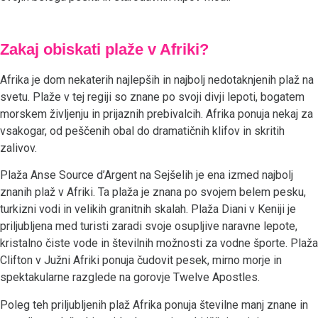
Zakaj obiskati plaže v Afriki?
Afrika je dom nekaterih najlepših in najbolj nedotaknjenih plaž na
svetu. Plaže v tej regiji so znane po svoji divji lepoti, bogatem
morskem življenju in prijaznih prebivalcih. Afrika ponuja nekaj za
vsakogar, od peščenih obal do dramatičnih klifov in skritih
zalivov.
Plaža Anse Source d’Argent na Sejšelih je ena izmed najbolj
znanih plaž v Afriki. Ta plaža je znana po svojem belem pesku,
turkizni vodi in velikih granitnih skalah. Plaža Diani v Keniji je
priljubljena med turisti zaradi svoje osupljive naravne lepote,
kristalno čiste vode in številnih možnosti za vodne športe. Plaža
Clifton v Južni Afriki ponuja čudovit pesek, mirno morje in
spektakularne razglede na gorovje Twelve Apostles.
Poleg teh priljubljenih plaž Afrika ponuja številne manj znane in