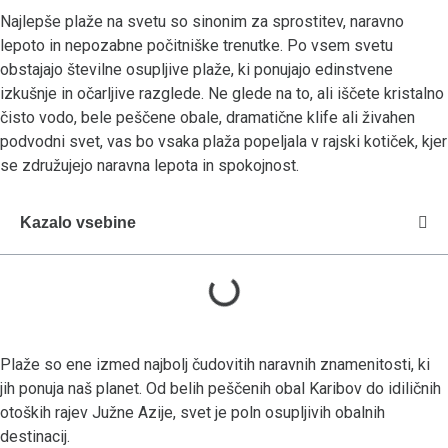
Najlepše plaže na svetu so sinonim za sprostitev, naravno
lepoto in nepozabne počitniške trenutke. Po vsem svetu
obstajajo številne osupljive plaže, ki ponujajo edinstvene
izkušnje in očarljive razglede. Ne glede na to, ali iščete kristalno
čisto vodo, bele peščene obale, dramatične klife ali živahen
podvodni svet, vas bo vsaka plaža popeljala v rajski kotiček, kjer
se združujejo naravna lepota in spokojnost.
Kazalo vsebine
Plaže so ene izmed najbolj čudovitih naravnih znamenitosti, ki
jih ponuja naš planet. Od belih peščenih obal Karibov do idiličnih
otoških rajev Južne Azije, svet je poln osupljivih obalnih
destinacij.