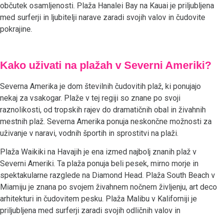
občutek osamljenosti. Plaža Hanalei Bay na Kauai je priljubljena
med surferji in ljubitelji narave zaradi svojih valov in čudovite
pokrajine.
Kako uživati na plažah v Severni Ameriki?
Severna Amerika je dom številnih čudovitih plaž, ki ponujajo
nekaj za vsakogar. Plaže v tej regiji so znane po svoji
raznolikosti, od tropskih rajev do dramatičnih obal in živahnih
mestnih plaž. Severna Amerika ponuja neskončne možnosti za
uživanje v naravi, vodnih športih in sprostitvi na plaži.
Plaža Waikiki na Havajih je ena izmed najbolj znanih plaž v
Severni Ameriki. Ta plaža ponuja beli pesek, mirno morje in
spektakularne razglede na Diamond Head. Plaža South Beach v
Miamiju je znana po svojem živahnem nočnem življenju, art deco
arhitekturi in čudovitem pesku. Plaža Malibu v Kaliforniji je
priljubljena med surferji zaradi svojih odličnih valov in