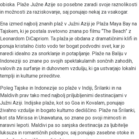
obiska. Plaže Južne Azije so posebne zaradi svoje raznolikosti
in možnosti za raziskovanje, saj ponujajo nekaj za vsakogar.
Ena izmed najbolj znanih plaž v Južni Aziji je Plaža Maya Bay na
Tajskem, ki je postala svetovno znana po filmu “The Beach” z
Leonardom DiCapriom. Ta plaža je obdana z dramatičnimi klifi in
ponuja kristalno čisto vodo ter bogat podvodni svet, kar jo
naredi idealno za snorklanje in potapljanje. Plaže na Baliju v
Indoneziji so znane po svojih spektakularnih sončnih zahodih,
valovih za surfanje in duhovnem vzdušju, ki ga ustvarjajo lokalni
templji in kulturne prireditve.
Poleg Tajske in Indonezije so plaže v Indiji, Šrilanki in na
Maldivih prav tako med najbolj priljubljenimi destinacijami v
Južni Aziji. Indijske plaže, kot so Goa in Kovalam, ponujajo
živahno vzdušje in bogato kulturno dediščino. Plaže na Šrilanki,
kot sta Mirissa in Unawatuna, so znane po svoji mirnosti in
naravni lepoti. Maldivi pa so sanjska destinacija za ljubitelje
luksuza in romantičnih pobegov, saj ponujajo zasebne otoke in