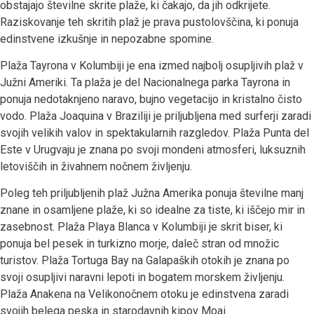
obstajajo številne skrite plaže, ki čakajo, da jih odkrijete.
Raziskovanje teh skritih plaž je prava pustolovščina, ki ponuja
edinstvene izkušnje in nepozabne spomine.
Plaža Tayrona v Kolumbiji je ena izmed najbolj osupljivih plaž v
Južni Ameriki. Ta plaža je del Nacionalnega parka Tayrona in
ponuja nedotaknjeno naravo, bujno vegetacijo in kristalno čisto
vodo. Plaža Joaquina v Braziliji je priljubljena med surferji zaradi
svojih velikih valov in spektakularnih razgledov. Plaža Punta del
Este v Urugvaju je znana po svoji mondeni atmosferi, luksuznih
letoviščih in živahnem nočnem življenju.
Poleg teh priljubljenih plaž Južna Amerika ponuja številne manj
znane in osamljene plaže, ki so idealne za tiste, ki iščejo mir in
zasebnost. Plaža Playa Blanca v Kolumbiji je skrit biser, ki
ponuja bel pesek in turkizno morje, daleč stran od množic
turistov. Plaža Tortuga Bay na Galapaških otokih je znana po
svoji osupljivi naravni lepoti in bogatem morskem življenju.
Plaža Anakena na Velikonočnem otoku je edinstvena zaradi
svojih belega peska in starodavnih kipov Moai.