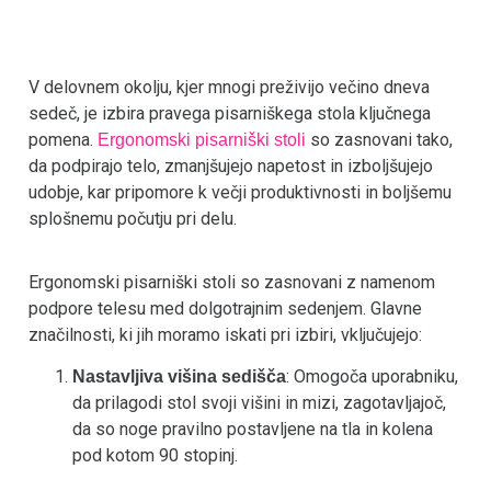
V delovnem okolju, kjer mnogi preživijo večino dneva
sedeč, je izbira pravega pisarniškega stola ključnega
pomena.
so zasnovani tako,
Ergonomski pisarniški stoli
da podpirajo telo, zmanjšujejo napetost in izboljšujejo
udobje, kar pripomore k večji produktivnosti in boljšemu
splošnemu počutju pri delu.
Ergonomski pisarniški stoli so zasnovani z namenom
podpore telesu med dolgotrajnim sedenjem. Glavne
značilnosti, ki jih moramo iskati pri izbiri, vključujejo:
: Omogoča uporabniku,
Nastavljiva višina sedišča
da prilagodi stol svoji višini in mizi, zagotavljajoč,
da so noge pravilno postavljene na tla in kolena
pod kotom 90 stopinj.