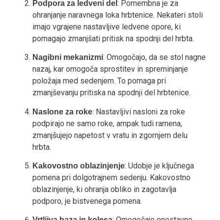
: Pomembna je za
Podpora za ledveni del
ohranjanje naravnega loka hrbtenice. Nekateri stoli
imajo vgrajene nastavljive ledvene opore, ki
pomagajo zmanjšati pritisk na spodnji del hrbta.
: Omogočajo, da se stol nagne
Nagibni mekanizmi
nazaj, kar omogoča sprostitev in spreminjanje
položaja med sedenjem. To pomaga pri
zmanjševanju pritiska na spodnji del hrbtenice.
: Nastavljivi nasloni za roke
Naslone za roke
podpirajo ne samo roke, ampak tudi ramena,
zmanjšujejo napetost v vratu in zgornjem delu
hrbta.
: Udobje je ključnega
Kakovostno oblazinjenje
pomena pri dolgotrajnem sedenju. Kakovostno
oblazinjenje, ki ohranja obliko in zagotavlja
podporo, je bistvenega pomena.
: Omogočajo enostavno
Vrtljiva baza in kolesa