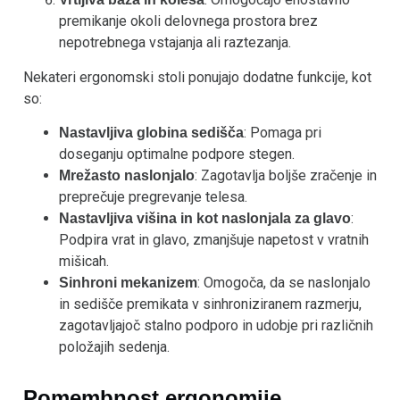
premikanje okoli delovnega prostora brez
nepotrebnega vstajanja ali raztezanja.
Nekateri ergonomski stoli ponujajo dodatne funkcije, kot
so:
: Pomaga pri
Nastavljiva globina sedišča
doseganju optimalne podpore stegen.
: Zagotavlja boljše zračenje in
Mrežasto naslonjalo
preprečuje pregrevanje telesa.
:
Nastavljiva višina in kot naslonjala za glavo
Podpira vrat in glavo, zmanjšuje napetost v vratnih
mišicah.
: Omogoča, da se naslonjalo
Sinhroni mekanizem
in sedišče premikata v sinhroniziranem razmerju,
zagotavljajoč stalno podporo in udobje pri različnih
položajih sedenja.
Pomembnost ergonomije