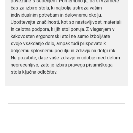
povezane s sedenjem. Pomembno je, da si vzamete
čas za izbiro stola, ki najbolje ustreza vašim
individualnim potrebam in delovnemu okolju.
Upoštevajte značilnosti, kot so nastavljivost, materiali
in celotna podpora, ki jih stol ponuja. Z vlaganjem v
kakovosten ergonomski stol ne samo izboljšate
svoje vsakdanje delo, ampak tudi prispevate k
boljšemu splošnemu počutju in zdravju na dolgi rok.
Ne pozabite, da je vaše zdravje in udobje med delom
neprecenljivo, zato je izbira pravega pisarniškega
stola ključna odločitev.