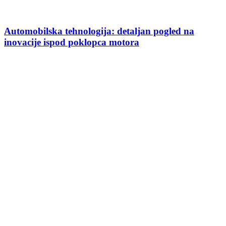
Automobilska tehnologija: detaljan pogled na
inovacije ispod poklopca motora