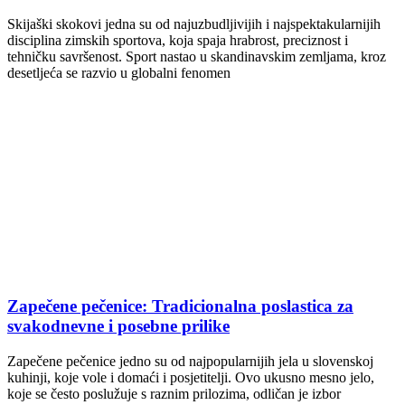
Skijaški skokovi jedna su od najuzbudljivijih i najspektakularnijih
disciplina zimskih sportova, koja spaja hrabrost, preciznost i
tehničku savršenost. Sport nastao u skandinavskim zemljama, kroz
desetljeća se razvio u globalni fenomen
Zapečene pečenice: Tradicionalna poslastica za
svakodnevne i posebne prilike
Zapečene pečenice jedno su od najpopularnijih jela u slovenskoj
kuhinji, koje vole i domaći i posjetitelji. Ovo ukusno mesno jelo,
koje se često poslužuje s raznim prilozima, odličan je izbor