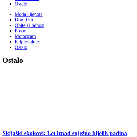
Ostalo
Moda i ljepota
Dom i vrt
Obitelj i odnosi
Posao
Motorizam
Kriptovalute
Ostalo
Ostalo
Skijaški skokovi: Let iznad snježno bijelih padina