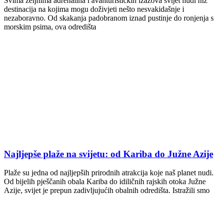
Svima željnima adrenalina i avanturističkih izazova svijet nudi niz
destinacija na kojima mogu doživjeti nešto nesvakidašnje i
nezaboravno. Od skakanja padobranom iznad pustinje do ronjenja s
morskim psima, ova odredišta
Najljepše plaže na svijetu: od Kariba do Južne Azije
Plaže su jedna od najljepših prirodnih atrakcija koje naš planet nudi.
Od bijelih pješčanih obala Kariba do idiličnih rajskih otoka Južne
Azije, svijet je prepun zadivljujućih obalnih odredišta. Istražili smo