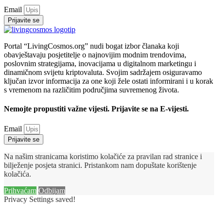
Email
Prijavite se
Portal “LivingCosmos.org” nudi bogat izbor članaka koji
obavještavaju posjetitelje o najnovijim modnim trendovima,
poslovnim strategijama, inovacijama u digitalnom marketingu i
dinamičnom svijetu kriptovaluta. Svojim sadržajem osiguravamo
ključan izvor informacija za one koji žele ostati informirani i u korak
s vremenom na različitim područjima suvremenog života.
Nemojte propustiti važne vijesti. Prijavite se na E-vijesti.
Email
Prijavite se
Na našim stranicama koristimo kolačiće za pravilan rad stranice i
bilježenje posjeta stranici. Pristankom nam dopuštate korištenje
kolačića.
Prihvaćam
Odbijam
Privacy Settings saved!