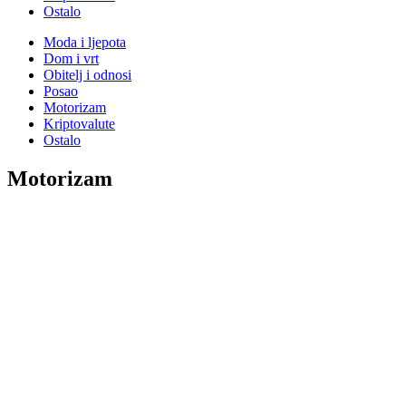
Ostalo
Moda i ljepota
Dom i vrt
Obitelj i odnosi
Posao
Motorizam
Kriptovalute
Ostalo
Motorizam