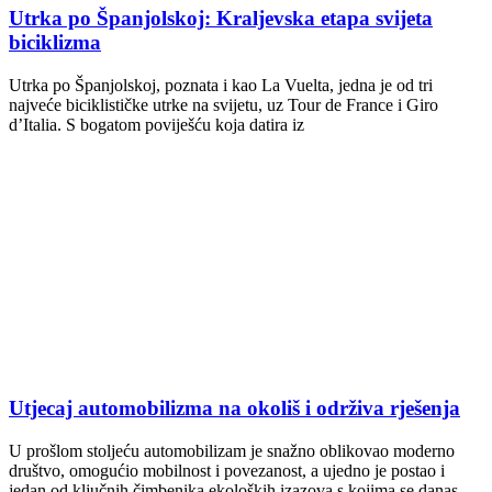
Utrka po Španjolskoj: Kraljevska etapa svijeta
biciklizma
Utrka po Španjolskoj, poznata i kao La Vuelta, jedna je od tri
najveće biciklističke utrke na svijetu, uz Tour de France i Giro
d’Italia. S bogatom poviješću koja datira iz
Utjecaj automobilizma na okoliš i održiva rješenja
U prošlom stoljeću automobilizam je snažno oblikovao moderno
društvo, omogućio mobilnost i povezanost, a ujedno je postao i
jedan od ključnih čimbenika ekoloških izazova s ​​kojima se danas