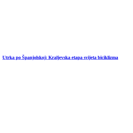
Utrka po Španjolskoj: Kraljevska etapa svijeta biciklizma