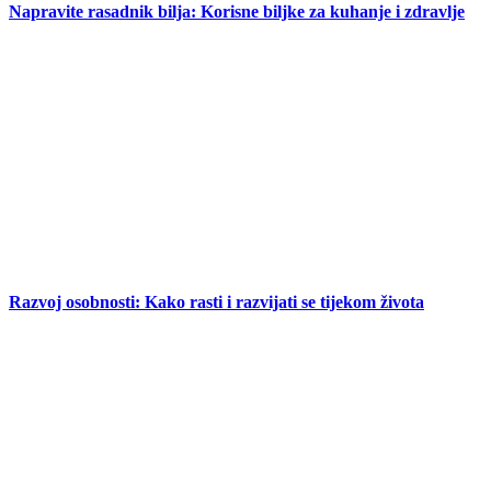
Napravite rasadnik bilja: Korisne biljke za kuhanje i zdravlje
Razvoj osobnosti: Kako rasti i razvijati se tijekom života