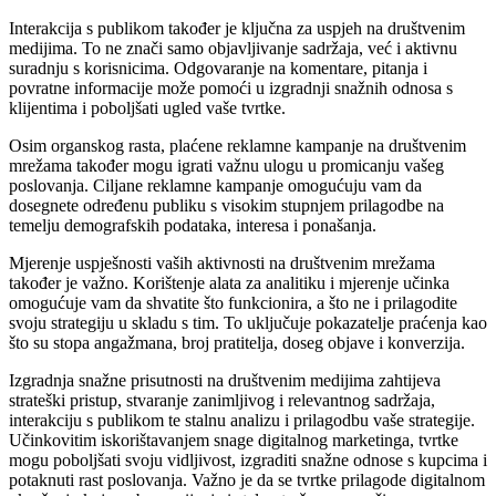
Interakcija s publikom također je ključna za uspjeh na društvenim
medijima. To ne znači samo objavljivanje sadržaja, već i aktivnu
suradnju s korisnicima. Odgovaranje na komentare, pitanja i
povratne informacije može pomoći u izgradnji snažnih odnosa s
klijentima i poboljšati ugled vaše tvrtke.
Osim organskog rasta, plaćene reklamne kampanje na društvenim
mrežama također mogu igrati važnu ulogu u promicanju vašeg
poslovanja. Ciljane reklamne kampanje omogućuju vam da
dosegnete određenu publiku s visokim stupnjem prilagodbe na
temelju demografskih podataka, interesa i ponašanja.
Mjerenje uspješnosti vaših aktivnosti na društvenim mrežama
također je važno. Korištenje alata za analitiku i mjerenje učinka
omogućuje vam da shvatite što funkcionira, a što ne i prilagodite
svoju strategiju u skladu s tim. To uključuje pokazatelje praćenja kao
što su stopa angažmana, broj pratitelja, doseg objave i konverzija.
Izgradnja snažne prisutnosti na društvenim medijima zahtijeva
strateški pristup, stvaranje zanimljivog i relevantnog sadržaja,
interakciju s publikom te stalnu analizu i prilagodbu vaše strategije.
Učinkovitim iskorištavanjem snage digitalnog marketinga, tvrtke
mogu poboljšati svoju vidljivost, izgraditi snažne odnose s kupcima i
potaknuti rast poslovanja. Važno je da se tvrtke prilagode digitalnom