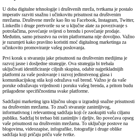
U doba digitalne tehnologije i društvenih mreža, tvrtkama je postalo
imperativ razviti snažnu i učinkovitu prisutnost na društvenim
mrežama. Društvene mreže kao što su Facebook, Instagram, Twitter,
LinkedIn i druge pretvorile su se u ključne alate za povezivanje s
potrošačima, povećanje svijesti o brendu i povećanje prodaje.
Međutim, samo prisustvo na ovim platformama nije dovoljno. Važno
je razumjeti kako pravilno koristiti moć digitalnog marketinga za
učinkovito promoviranje vašeg poslovanja.
Prvi korak u stvaranju jake prisutnosti na društvenim medijima je
razvoj jasne i dosljedne strategije. Ova strategija bi trebala
uključivati ​​identificiranje ciljnih skupina, odabir najprikladnijih
platformi za vaše poslovanje i razvoj jedinstvenog glasa i
komunikacijskog stila koji odražava vaš brend. Važno je da vaše
poruke odražavaju vrijednosti i poruku vašeg brenda, a pritom budu
prilagođene specifičnostima svake platforme.
Sadržajni marketing igra ključnu ulogu u izgradnji snažne prisutnosti
na društvenim mrežama. To znači stvaranje zanimljivog,
informativnog i relevantnog sadržaja koji će zaokupiti vašu ciljanu
publiku. Sadržaj bi trebao biti zanimljiv i djeljiv, što povećava opseg
vaše prisutnosti na društvenim mrežama. To uključuje postove na
blogovima, videozapise, infografike, fotografije i druge oblike
sadržaja koji pričaju priču vaše tvrtke.