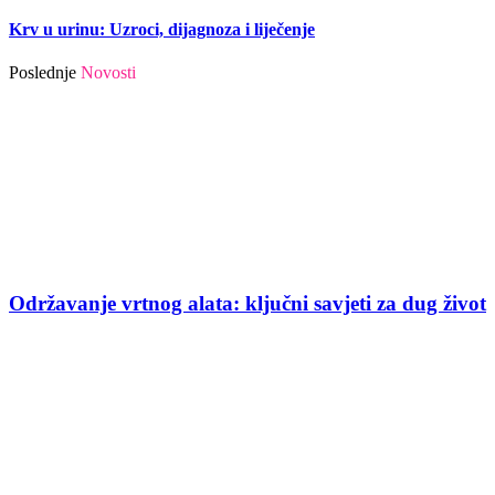
Krv u urinu: Uzroci, dijagnoza i liječenje
Poslednje
Novosti
Održavanje vrtnog alata: ključni savjeti za dug život