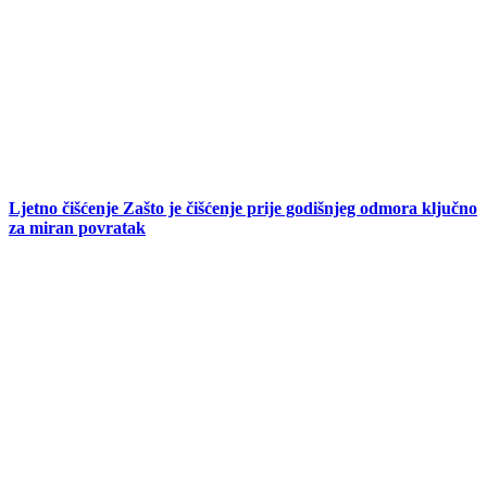
Ljetno čišćenje Zašto je čišćenje prije godišnjeg odmora ključno
za miran povratak