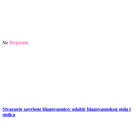
Ne
Propustite
Stvaranje savršene blagovaonice: odabir blagovaonskog stola i
stolica