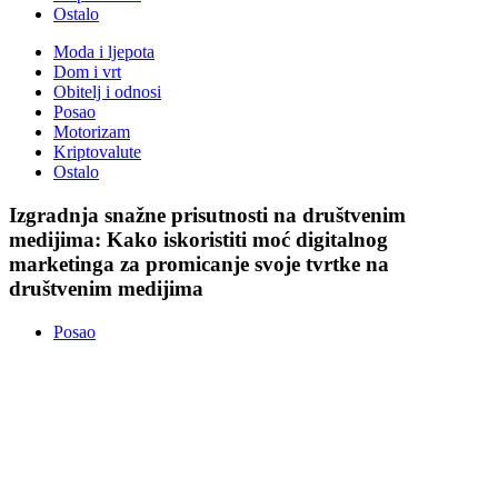
Ostalo
Moda i ljepota
Dom i vrt
Obitelj i odnosi
Posao
Motorizam
Kriptovalute
Ostalo
Izgradnja snažne prisutnosti na društvenim
medijima: Kako iskoristiti moć digitalnog
marketinga za promicanje svoje tvrtke na
društvenim medijima
Posao