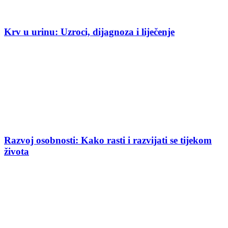
Krv u urinu: Uzroci, dijagnoza i liječenje
Razvoj osobnosti: Kako rasti i razvijati se tijekom
života