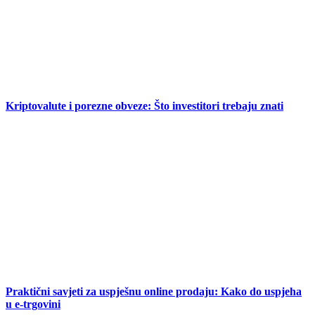
Kriptovalute i porezne obveze: Što investitori trebaju znati
Praktični savjeti za uspješnu online prodaju: Kako do uspjeha
u e-trgovini