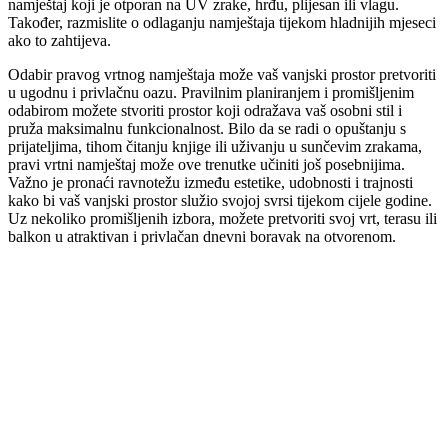
namještaj koji je otporan na UV zrake, hrđu, plijesan ili vlagu.
Također, razmislite o odlaganju namještaja tijekom hladnijih mjeseci
ako to zahtijeva.
Odabir pravog vrtnog namještaja može vaš vanjski prostor pretvoriti
u ugodnu i privlačnu oazu. Pravilnim planiranjem i promišljenim
odabirom možete stvoriti prostor koji odražava vaš osobni stil i
pruža maksimalnu funkcionalnost. Bilo da se radi o opuštanju s
prijateljima, tihom čitanju knjige ili uživanju u sunčevim zrakama,
pravi vrtni namještaj može ove trenutke učiniti još posebnijima.
Važno je pronaći ravnotežu između estetike, udobnosti i trajnosti
kako bi vaš vanjski prostor služio svojoj svrsi tijekom cijele godine.
Uz nekoliko promišljenih izbora, možete pretvoriti svoj vrt, terasu ili
balkon u atraktivan i privlačan dnevni boravak na otvorenom.