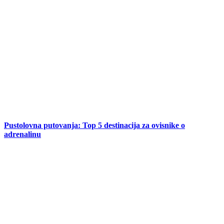
Pustolovna putovanja: Top 5 destinacija za ovisnike o
adrenalinu