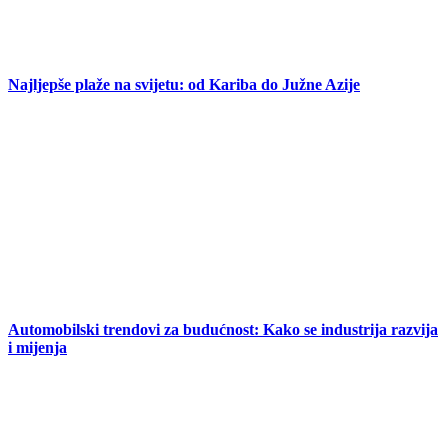
Najljepše plaže na svijetu: od Kariba do Južne Azije
Automobilski trendovi za budućnost: Kako se industrija razvija
i mijenja