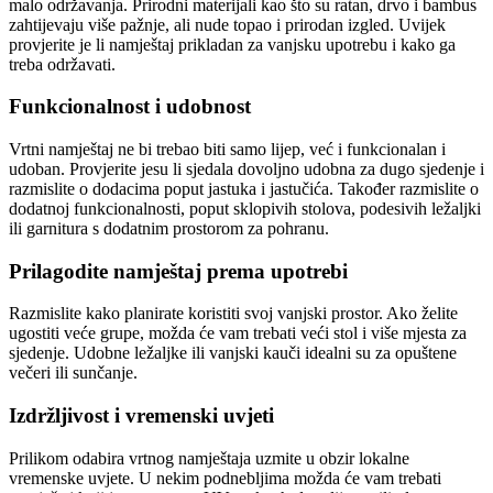
malo održavanja. Prirodni materijali kao što su ratan, drvo i bambus
zahtijevaju više pažnje, ali nude topao i prirodan izgled. Uvijek
provjerite je li namještaj prikladan za vanjsku upotrebu i kako ga
treba održavati.
Funkcionalnost i udobnost
Vrtni namještaj ne bi trebao biti samo lijep, već i funkcionalan i
udoban. Provjerite jesu li sjedala dovoljno udobna za dugo sjedenje i
razmislite o dodacima poput jastuka i jastučića. Također razmislite o
dodatnoj funkcionalnosti, poput sklopivih stolova, podesivih ležaljki
ili garnitura s dodatnim prostorom za pohranu.
Prilagodite namještaj prema upotrebi
Razmislite kako planirate koristiti svoj vanjski prostor. Ako želite
ugostiti veće grupe, možda će vam trebati veći stol i više mjesta za
sjedenje. Udobne ležaljke ili vanjski kauči idealni su za opuštene
večeri ili sunčanje.
Izdržljivost i vremenski uvjeti
Prilikom odabira vrtnog namještaja uzmite u obzir lokalne
vremenske uvjete. U nekim podnebljima možda će vam trebati