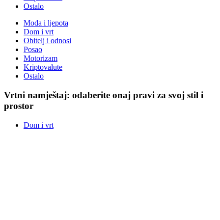
Ostalo
Moda i ljepota
Dom i vrt
Obitelj i odnosi
Posao
Motorizam
Kriptovalute
Ostalo
Vrtni namještaj: odaberite onaj pravi za svoj stil i
prostor
Dom i vrt