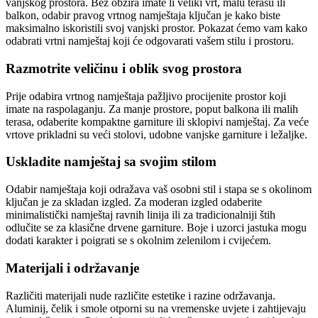
vanjskog prostora. Bez obzira imate li veliki vrt, malu terasu ili
balkon, odabir pravog vrtnog namještaja ključan je kako biste
maksimalno iskoristili svoj vanjski prostor. Pokazat ćemo vam kako
odabrati vrtni namještaj koji će odgovarati vašem stilu i prostoru.
Razmotrite veličinu i oblik svog prostora
Prije odabira vrtnog namještaja pažljivo procijenite prostor koji
imate na raspolaganju. Za manje prostore, poput balkona ili malih
terasa, odaberite kompaktne garniture ili sklopivi namještaj. Za veće
vrtove prikladni su veći stolovi, udobne vanjske garniture i ležaljke.
Uskladite namještaj sa svojim stilom
Odabir namještaja koji odražava vaš osobni stil i stapa se s okolinom
ključan je za skladan izgled. Za moderan izgled odaberite
minimalistički namještaj ravnih linija ili za tradicionalniji štih
odlučite se za klasične drvene garniture. Boje i uzorci jastuka mogu
dodati karakter i poigrati se s okolnim zelenilom i cvijećem.
Materijali i održavanje
Različiti materijali nude različite estetike i razine održavanja.
Aluminij, čelik i smole otporni su na vremenske uvjete i zahtijevaju