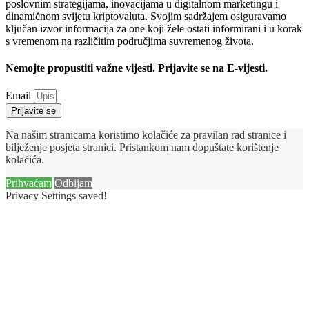
poslovnim strategijama, inovacijama u digitalnom marketingu i
dinamičnom svijetu kriptovaluta. Svojim sadržajem osiguravamo
ključan izvor informacija za one koji žele ostati informirani i u korak
s vremenom na različitim područjima suvremenog života.
Nemojte propustiti važne vijesti. Prijavite se na E-vijesti.
Email
Prijavite se
Na našim stranicama koristimo kolačiće za pravilan rad stranice i
bilježenje posjeta stranici. Pristankom nam dopuštate korištenje
kolačića.
Prihvaćam
Odbijam
Privacy Settings saved!