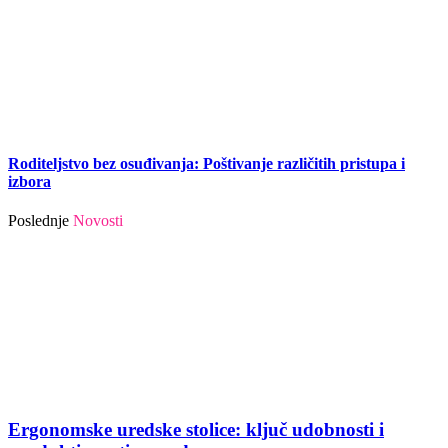
Roditeljstvo bez osuđivanja: Poštivanje različitih pristupa i
izbora
Poslednje
Novosti
Ergonomske uredske stolice: ključ udobnosti i