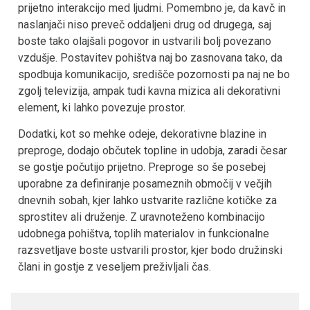
prijetno interakcijo med ljudmi. Pomembno je, da kavč in
naslanjači niso preveč oddaljeni drug od drugega, saj
boste tako olajšali pogovor in ustvarili bolj povezano
vzdušje. Postavitev pohištva naj bo zasnovana tako, da
spodbuja komunikacijo, središče pozornosti pa naj ne bo
zgolj televizija, ampak tudi kavna mizica ali dekorativni
element, ki lahko povezuje prostor.
Dodatki, kot so mehke odeje, dekorativne blazine in
preproge, dodajo občutek topline in udobja, zaradi česar
se gostje počutijo prijetno. Preproge so še posebej
uporabne za definiranje posameznih območij v večjih
dnevnih sobah, kjer lahko ustvarite različne kotičke za
sprostitev ali druženje. Z uravnoteženo kombinacijo
udobnega pohištva, toplih materialov in funkcionalne
razsvetljave boste ustvarili prostor, kjer bodo družinski
člani in gostje z veseljem preživljali čas.