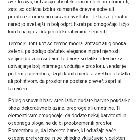
svetlo siva, ustvarjajo občutek zračnosti in prostornosti,
zato so odlična izbira za manjše dnevne sobe ali
prostore z omejeno naravno svetlobo. Te barve prostor
naredijo svetlejši in bolj odprt, hkrati pa omogočajo lažjo
kombinacijo z drugimi dekorativnimi elementi.
Temnejši toni, kot so temno modra, antracit ali globoka
zelena, pa dodajo občutek elegance in prefinjenosti
večjim dnevnim sobam. Te barve so lahko idealne za
ustvarjanje bolj intimnega vzdušja v prostoru, vendar je
pri tem pomembno, da jih kombinirate s svetlimi dodatki
ali pohištvom, da prostor ne postane preveč zaprt ali
temačen.
Poleg osnovnih barv sten lahko dodate barvne poudarke
skozi dekorativne blazine, preproge ali umetnine. Ti
elementi vam omogočajo, da dodate nekaj barvitosti in
osebnega sloga, ne da bi preobremenili prostor.
Pomembno je, da izberete barve, ki odražajo vaše
osebne preference in se skladno vključujejo v celoten