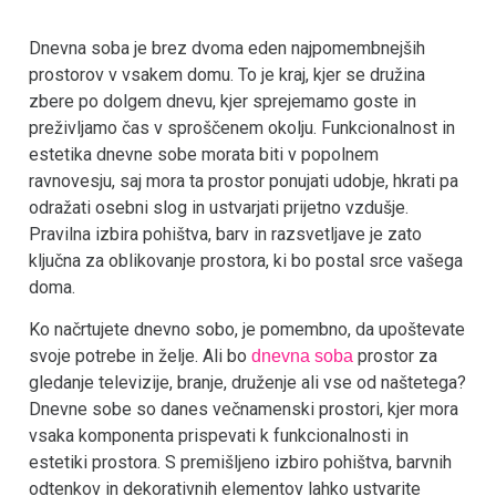
Dnevna soba je brez dvoma eden najpomembnejših
prostorov v vsakem domu. To je kraj, kjer se družina
zbere po dolgem dnevu, kjer sprejemamo goste in
preživljamo čas v sproščenem okolju. Funkcionalnost in
estetika dnevne sobe morata biti v popolnem
ravnovesju, saj mora ta prostor ponujati udobje, hkrati pa
odražati osebni slog in ustvarjati prijetno vzdušje.
Pravilna izbira pohištva, barv in razsvetljave je zato
ključna za oblikovanje prostora, ki bo postal srce vašega
doma.
Ko načrtujete dnevno sobo, je pomembno, da upoštevate
svoje potrebe in želje. Ali bo
prostor za
dnevna soba
gledanje televizije, branje, druženje ali vse od naštetega?
Dnevne sobe so danes večnamenski prostori, kjer mora
vsaka komponenta prispevati k funkcionalnosti in
estetiki prostora. S premišljeno izbiro pohištva, barvnih
odtenkov in dekorativnih elementov lahko ustvarite