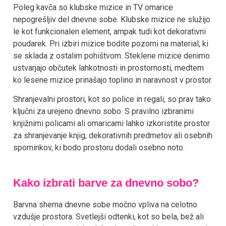
Poleg kavča so klubske mizice in TV omarice
nepogrešljiv del dnevne sobe. Klubske mizice ne služijo
le kot funkcionalen element, ampak tudi kot dekorativni
poudarek. Pri izbiri mizice bodite pozorni na material, ki
se sklada z ostalim pohištvom. Steklene mizice denimo
ustvarjajo občutek lahkotnosti in prostornosti, medtem
ko lesene mizice prinašajo toplino in naravnost v prostor.
Shranjevalni prostori, kot so police in regali, so prav tako
ključni za urejeno dnevno sobo. S pravilno izbranimi
knjižnimi policami ali omaricami lahko izkoristite prostor
za shranjevanje knjig, dekorativnih predmetov ali osebnih
spominkov, ki bodo prostoru dodali osebno noto.
Kako izbrati barve za dnevno sobo?
Barvna shema dnevne sobe močno vpliva na celotno
vzdušje prostora. Svetlejši odtenki, kot so bela, bež ali