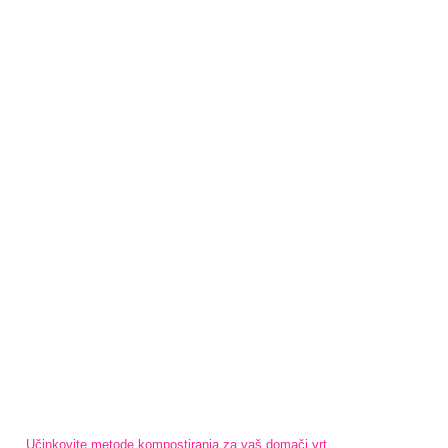
Učinkovite metode kompostiranja za vaš domači vrt