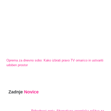
Oprema za dnevno sobo: Kako izbrati pravo TV omarico in ustvariti
udoben prostor
Zadnje
Novice
Prihodnost goriv: Alternativna energijska rešitve za