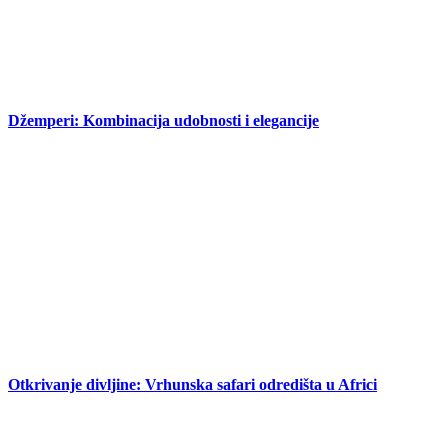
Džemperi: Kombinacija udobnosti i elegancije
Otkrivanje divljine: Vrhunska safari odredišta u Africi