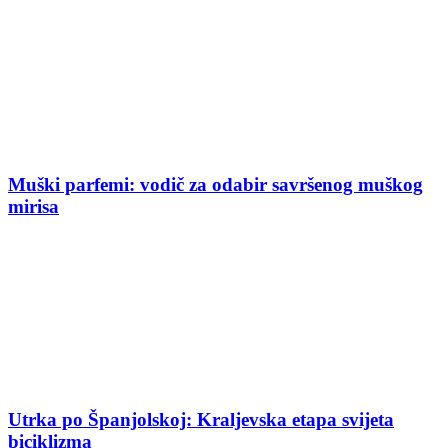
Muški parfemi: vodič za odabir savršenog muškog
mirisa
Utrka po Španjolskoj: Kraljevska etapa svijeta
biciklizma