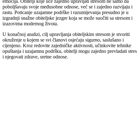
emocija. Obitelji koje uče zajedno upravljati stresom ne samo da
poboljšavaju svoje međusobne odnose, već se i zajedno razvijaju i
rastu. Poticanje uzajamne podrške i razumijevanja presudno je u
izgradnji snažne obiteljske jezgre koja se može suočiti sa stresom i
izazovima modernog života.
U konačnoj analizi, cilj upravljanja obiteljskim stresom je stvoriti
okruženje u kojem se svi članovi osjećaju sigurno, saslušano i
cijenjeno. Kroz redovite zajedničke aktivnosti, učinkovite tehnike
opuštanja i uzajamnu podršku, obitelji mogu zajedno prevladati stres
i njegovati zdrave, sretne odnose.