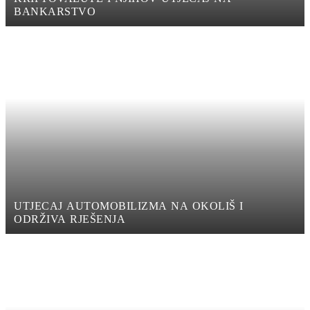
BANKARSTVO
UTJECAJ AUTOMOBILIZMA NA OKOLIŠ I
ODRŽIVA RJEŠENJA