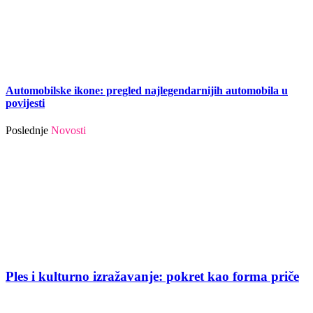
Automobilske ikone: pregled najlegendarnijih automobila u
povijesti
Poslednje
Novosti
Ples i kulturno izražavanje: pokret kao forma priče