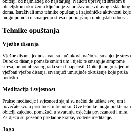
obitelji, od najmlađeg do najstarijeg. Naučiti upravljati stresom u
obiteljskom okruženju ključno je za održavanje zdravog i skladnog
doma. Istraživali smo tehnike opuštanja i zajedničke aktivnosti koje
mogu pomoći u smanjenju stresa i poboljšanju obiteljskih odnosa.
Tehnike opuštanja
Vježbe disanja
Vježbe disanja jednostavan su i učinkovit način za smanjenje stresa.
Duboko disanje pomaže smiriti um i tijelo te smanjuje simptome
stresa, poput ubrzanog rada srca i napetosti. Obitelji mogu zajedno
vježbati vježbe disanja, stvarajući umirujuće okruženje koje pruža
podršku.
Meditacija i svjesnost
Prakse meditacije i svjesnosti sjajni su načini da utišate svoj um i
povećate svoju prisutnost u trenutku. Ove tehnike mogu prakticirati
obitelji zajedno, pomažući u stvaranju osjećaja povezanosti i mira.
Za djecu su posebno prikladne kratke, vođene meditacije.
Joga