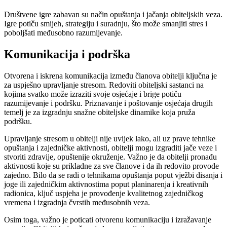
Društvene igre zabavan su način opuštanja i jačanja obiteljskih veza.
Igre potiču smijeh, strategiju i suradnju, što može smanjiti stres i
poboljšati međusobno razumijevanje.
Komunikacija i podrška
Otvorena i iskrena komunikacija između članova obitelji ključna je
za uspješno upravljanje stresom. Redoviti obiteljski sastanci na
kojima svatko može izraziti svoje osjećaje i brige potiču
razumijevanje i podršku. Priznavanje i poštovanje osjećaja drugih
temelj je za izgradnju snažne obiteljske dinamike koja pruža
podršku.
Upravljanje stresom u obitelji nije uvijek lako, ali uz prave tehnike
opuštanja i zajedničke aktivnosti, obitelji mogu izgraditi jače veze i
stvoriti zdravije, opuštenije okruženje. Važno je da obitelji pronađu
aktivnosti koje su prikladne za sve članove i da ih redovito provode
zajedno. Bilo da se radi o tehnikama opuštanja poput vježbi disanja i
joge ili zajedničkim aktivnostima poput planinarenja i kreativnih
radionica, ključ uspjeha je provođenje kvalitetnog zajedničkog
vremena i izgradnja čvrstih međusobnih veza.
Osim toga, važno je poticati otvorenu komunikaciju i izražavanje