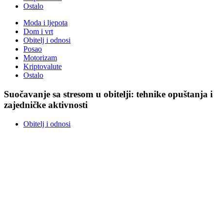
Ostalo
Moda i ljepota
Dom i vrt
Obitelj i odnosi
Posao
Motorizam
Kriptovalute
Ostalo
Suočavanje sa stresom u obitelji: tehnike opuštanja i
zajedničke aktivnosti
Obitelj i odnosi