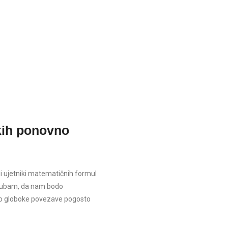
kih ponovno
li ujetniki matematičnih formul
obljubam, da nam bodo
to globoke povezave pogosto