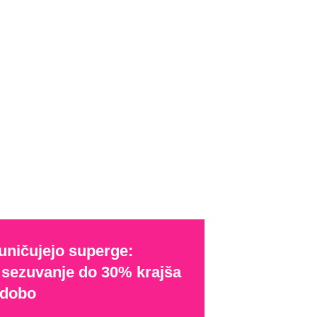
uničujejo superge:
 sezuvanje do 30% krajša
 dobo