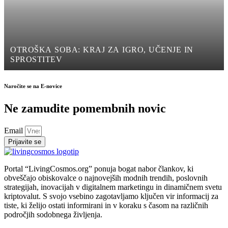
OTROŠKA SOBA: KRAJ ZA IGRO, UČENJE IN
SPROSTITEV
Naročite se na E-novice
Ne zamudite pomembnih novic
Email
Prijavite se
Portal “LivingCosmos.org” ponuja bogat nabor člankov, ki
obveščajo obiskovalce o najnovejših modnih trendih, poslovnih
strategijah, inovacijah v digitalnem marketingu in dinamičnem svetu
kriptovalut. S svojo vsebino zagotavljamo ključen vir informacij za
tiste, ki želijo ostati informirani in v koraku s časom na različnih
področjih sodobnega življenja.