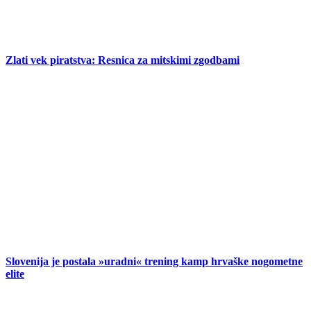
Zlati vek piratstva: Resnica za mitskimi zgodbami
Slovenija je postala »uradni« trening kamp hrvaške nogometne
elite