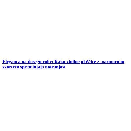
Eleganca na dosegu roke: Kako vinilne ploščice z marmornim
vzorcem spreminjajo notranjost