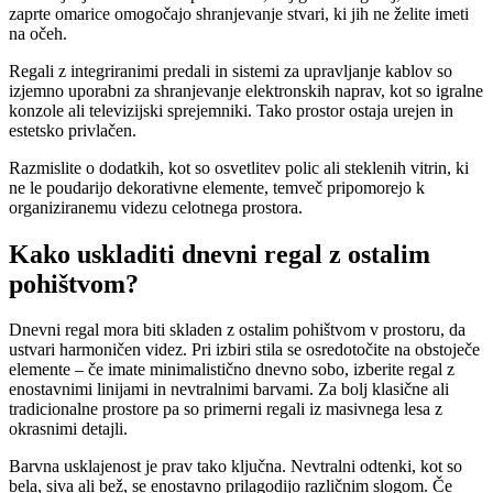
zaprte omarice omogočajo shranjevanje stvari, ki jih ne želite imeti
na očeh.
Regali z integriranimi predali in sistemi za upravljanje kablov so
izjemno uporabni za shranjevanje elektronskih naprav, kot so igralne
konzole ali televizijski sprejemniki. Tako prostor ostaja urejen in
estetsko privlačen.
Razmislite o dodatkih, kot so osvetlitev polic ali steklenih vitrin, ki
ne le poudarijo dekorativne elemente, temveč pripomorejo k
organiziranemu videzu celotnega prostora.
Kako uskladiti dnevni regal z ostalim
pohištvom?
Dnevni regal mora biti skladen z ostalim pohištvom v prostoru, da
ustvari harmoničen videz. Pri izbiri stila se osredotočite na obstoječe
elemente – če imate minimalistično dnevno sobo, izberite regal z
enostavnimi linijami in nevtralnimi barvami. Za bolj klasične ali
tradicionalne prostore pa so primerni regali iz masivnega lesa z
okrasnimi detajli.
Barvna usklajenost je prav tako ključna. Nevtralni odtenki, kot so
bela, siva ali bež, se enostavno prilagodijo različnim slogom. Če