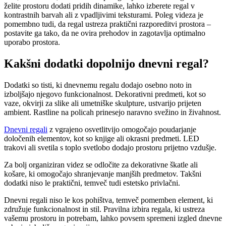
želite prostoru dodati pridih dinamike, lahko izberete regal v
kontrastnih barvah ali z vpadljivimi teksturami. Poleg videza je
pomembno tudi, da regal ustreza praktični razporeditvi prostora –
postavite ga tako, da ne ovira prehodov in zagotavlja optimalno
uporabo prostora.
Kakšni dodatki dopolnijo dnevni regal?
Dodatki so tisti, ki dnevnemu regalu dodajo osebno noto in
izboljšajo njegovo funkcionalnost. Dekorativni predmeti, kot so
vaze, okvirji za slike ali umetniške skulpture, ustvarijo prijeten
ambient. Rastline na policah prinesejo naravno svežino in živahnost.
Dnevni regali
z vgrajeno osvetlitvijo omogočajo poudarjanje
določenih elementov, kot so knjige ali okrasni predmeti. LED
trakovi ali svetila s toplo svetlobo dodajo prostoru prijetno vzdušje.
Za bolj organiziran videz se odločite za dekorativne škatle ali
košare, ki omogočajo shranjevanje manjših predmetov. Takšni
dodatki niso le praktični, temveč tudi estetsko privlačni.
Dnevni regali niso le kos pohištva, temveč pomemben element, ki
združuje funkcionalnost in stil. Pravilna izbira regala, ki ustreza
vašemu prostoru in potrebam, lahko povsem spremeni izgled dnevne