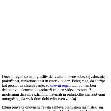
Dnevni regali so nepogrešljiv del vsake dnevne sobe, saj združujejo
praktičnost, funkcionalnost in estetski videz. Poleg tega, da služijo
kot prostor za shranjevanje, so
dnevni regali
tudi pomemben
dekorativni element, ki zaokroži celoten videz prostora. Z
modernimi dizajni, različnimi materiali in prilagodljivimi rešitvami
omogočajo, da vsak dom dobi edinstven značaj.
Izbira pravega dnevnega regala zahteva premišljen razmislek, saj