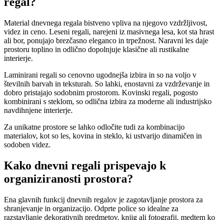
regal?
Material dnevnega regala bistveno vpliva na njegovo vzdržljivost,
videz in ceno. Leseni regali, narejeni iz masivnega lesa, kot sta hrast
ali bor, ponujajo brezčasno eleganco in trpežnost. Naravni les daje
prostoru toplino in odlično dopolnjuje klasične ali rustikalne
interierje.
Laminirani regali so cenovno ugodnejša izbira in so na voljo v
številnih barvah in teksturah. So lahki, enostavni za vzdrževanje in
dobro pristajajo sodobnim prostorom. Kovinski regali, pogosto
kombinirani s steklom, so odlična izbira za moderne ali industrijsko
navdihnjene interierje.
Za unikatne prostore se lahko odločite tudi za kombinacijo
materialov, kot so les, kovina in steklo, ki ustvarijo dinamičen in
sodoben videz.
Kako dnevni regali prispevajo k
organiziranosti prostora?
Ena glavnih funkcij dnevnih regalov je zagotavljanje prostora za
shranjevanje in organizacijo. Odprte police so idealne za
razstavljanje dekorativnih predmetov, knjig ali fotografij, medtem ko