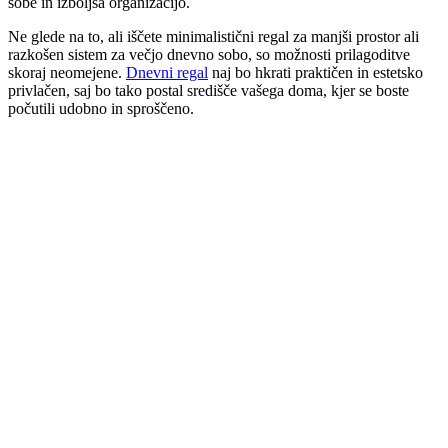
sobe in izboljša organizacijo.
Ne glede na to, ali iščete minimalistični regal za manjši prostor ali
razkošen sistem za večjo dnevno sobo, so možnosti prilagoditve
skoraj neomejene.
Dnevni regal
naj bo hkrati praktičen in estetsko
privlačen, saj bo tako postal središče vašega doma, kjer se boste
počutili udobno in sproščeno.