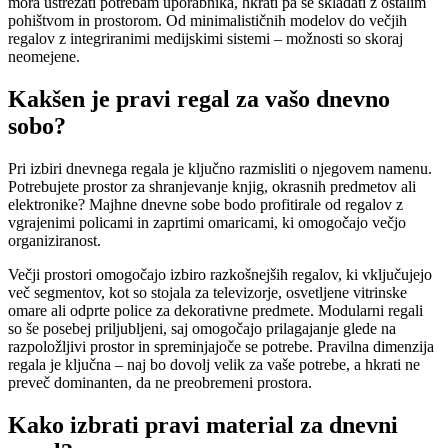
mora ustrezati potrebam uporabnika, hkrati pa se skladati z ostalim
pohištvom in prostorom. Od minimalističnih modelov do večjih
regalov z integriranimi medijskimi sistemi – možnosti so skoraj
neomejene.
Kakšen je pravi regal za vašo dnevno
sobo?
Pri izbiri dnevnega regala je ključno razmisliti o njegovem namenu.
Potrebujete prostor za shranjevanje knjig, okrasnih predmetov ali
elektronike? Majhne dnevne sobe bodo profitirale od regalov z
vgrajenimi policami in zaprtimi omaricami, ki omogočajo večjo
organiziranost.
Večji prostori omogočajo izbiro razkošnejših regalov, ki vključujejo
več segmentov, kot so stojala za televizorje, osvetljene vitrinske
omare ali odprte police za dekorativne predmete. Modularni regali
so še posebej priljubljeni, saj omogočajo prilagajanje glede na
razpoložljivi prostor in spreminjajoče se potrebe. Pravilna dimenzija
regala je ključna – naj bo dovolj velik za vaše potrebe, a hkrati ne
preveč dominanten, da ne preobremeni prostora.
Kako izbrati pravi material za dnevni