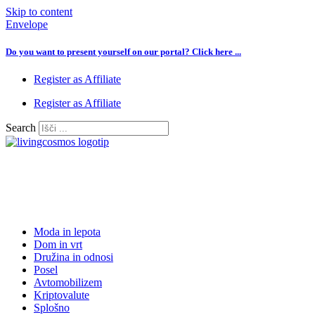
Skip to content
Envelope
Do you want to present yourself on our portal? Click here ...
Register as Affiliate
Register as Affiliate
Search
Moda in lepota
Dom in vrt
Družina in odnosi
Posel
Avtomobilizem
Kriptovalute
Splošno