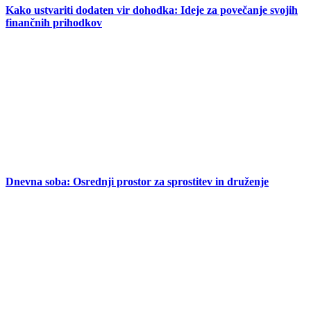
Kako ustvariti dodaten vir dohodka: Ideje za povečanje svojih
finančnih prihodkov
Dnevna soba: Osrednji prostor za sprostitev in druženje