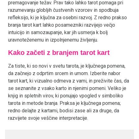
premagovanje težav. Prav tako lahko tarot pomaga pri
razumevanju globljih čustvenih vzorcev in spodbuja
refleksijo, ki je ključna za osebni razvoj. Z redno prakso
branja tarot kart lahko posamezniki razvijejo večjo
intuicijo in samozaupanje, kar jih usmerja k bolj
uravnoteženemu in izpolnjenemu življenju.
Kako začeti z branjem tarot kart
Za tiste, ki so novi v svetu tarota, je ključnega pomena,
da začnejo z odprtim srcem in umom. Izberite nabor
tarot kart, ki vizualno odmeva z vami, in preživite čas, da
se seznanite z vsako karto in njenimi pomeni. Veliko je
knjig in spletnih virov, ki ponujajo vpogled v simboliko
tarota in metode branja. Praksa je ključnega pomena;
redno delajte z kartami, bodisi zase ali za druge, da
razvijete svoje veščine interpretacije.