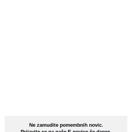
Ne zamudite pomembnih novic.
Prijavite se na naše E-novice še danes.