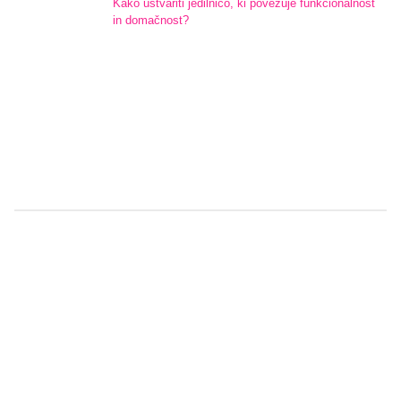
Kako ustvariti jedilnico, ki povezuje funkcionalnost
in domačnost?