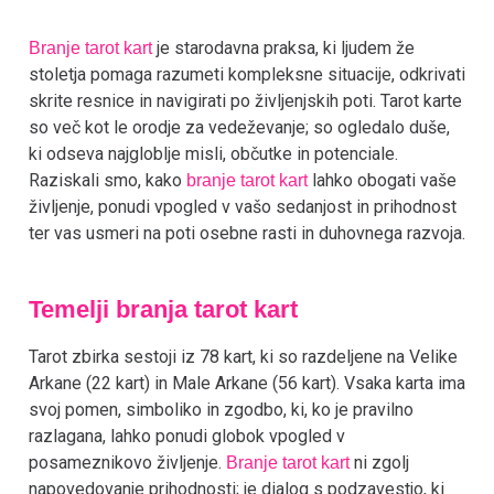
je starodavna praksa, ki ljudem že
Branje tarot kart
stoletja pomaga razumeti kompleksne situacije, odkrivati
skrite resnice in navigirati po življenjskih poti. Tarot karte
so več kot le orodje za vedeževanje; so ogledalo duše,
ki odseva najgloblje misli, občutke in potenciale.
Raziskali smo, kako
lahko obogati vaše
branje tarot kart
življenje, ponudi vpogled v vašo sedanjost in prihodnost
ter vas usmeri na poti osebne rasti in duhovnega razvoja.
Temelji branja tarot kart
Tarot zbirka sestoji iz 78 kart, ki so razdeljene na Velike
Arkane (22 kart) in Male Arkane (56 kart). Vsaka karta ima
svoj pomen, simboliko in zgodbo, ki, ko je pravilno
razlagana, lahko ponudi globok vpogled v
posameznikovo življenje.
ni zgolj
Branje tarot kart
napovedovanje prihodnosti; je dialog s podzavestjo, ki